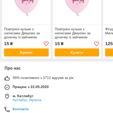
Повітряні кульки з
Повітряні кульки з
Фігу
написами Дякуємо за
написами Дякуємо за
Мили
донечку із зайчиком
донечку із зайчиком
15
15
125
₴
₴
Купити
Купити
Про нас
99% позитивних з 3712 відгуків за рік
Працює з 22.05.2020
м. Катлабуг
Катлабуг, Україна
Контакти