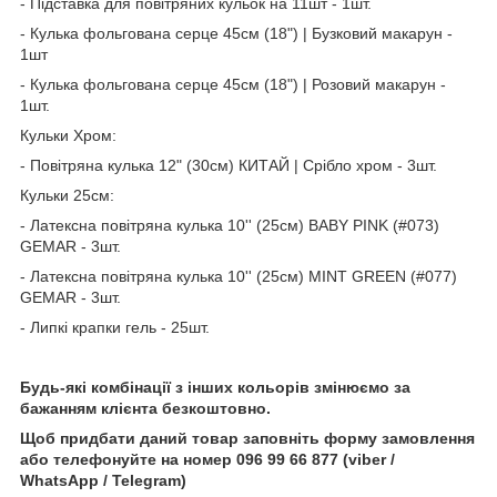
- Підставка для повітряних кульок на 11шт - 1шт.
- Кулька фольгована серце 45см (18") | Бузковий макарун -
1шт
- Кулька фольгована серце 45см (18") | Розовий макарун -
1шт.
Кульки Хром:
- Повітряна кулька 12" (30см) КИТАЙ | Срібло хром - 3шт.
Кульки 25см:
- Латексна повітряна кулька 10'' (25см) BABY PINK (#073)
GEMAR - 3шт.
- Латексна повітряна кулька 10'' (25см) MINT GREEN (#077)
GEMAR - 3шт.
- Липкі крапки гель - 25шт.
Будь-які комбінації з інших кольорів змінюємо за
бажанням клієнта безкоштовно.
Щоб придбати даний товар заповніть форму замовлення
або телефонуйте на номер 096 99 66 877 (viber /
WhatsApp / Telegram)