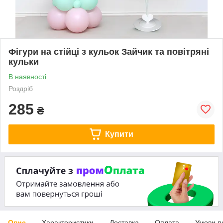
Фігури на стійці з кульок Зайчик та повітряні
кульки
В наявності
Роздріб
285
₴
Купити
Опис
Характеристики
Доставка
Оплата
Умови п