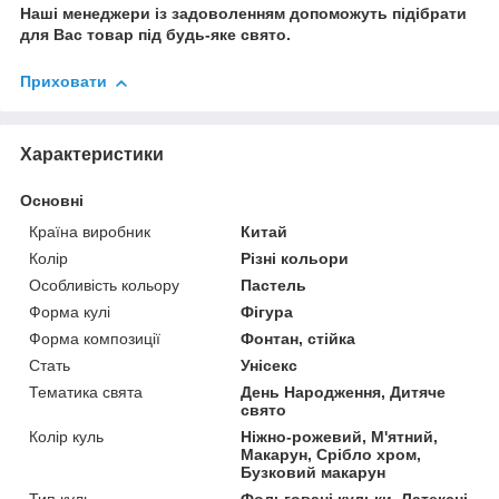
Наші менеджери із задоволенням допоможуть підібрати
для Вас товар під будь-яке свято.
Приховати
Характеристики
Основні
Країна виробник
Китай
Колір
Різні кольори
Особливість кольору
Пастель
Форма кулі
Фігура
Форма композиції
Фонтан, стійка
Стать
Унісекс
Тематика свята
День Народження, Дитяче
свято
Колір куль
Ніжно-рожевий, М'ятний,
Макарун, Срібло хром,
Бузковий макарун