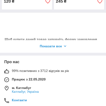
120
245
₴
₴
Щоб купити даний товар заповніть форму замовлення
або телефонуйте на номер 096 99 66 877 (Viber /
Показати все
WhatsApp / Telegram)
Наші менеджери із задоволенням допоможуть підібрати
для Вас товар під будь-яке свято.
Про нас
99% позитивних з 3712 відгуків за рік
Працює з 22.05.2020
м. Катлабуг
Катлабуг, Україна
Контакти