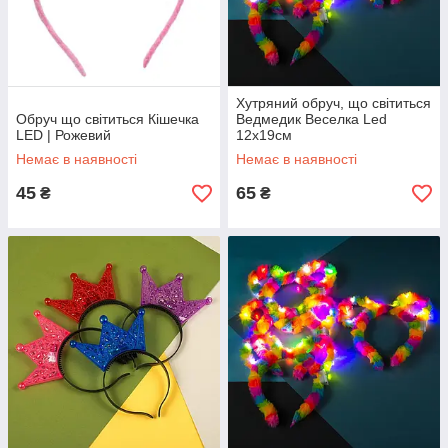
Хутряний обруч, що світиться
Обруч що світиться Кішечка
Ведмедик Веселка Led
LED | Рожевий
12x19см
Немає в наявності
Немає в наявності
45
65
₴
₴