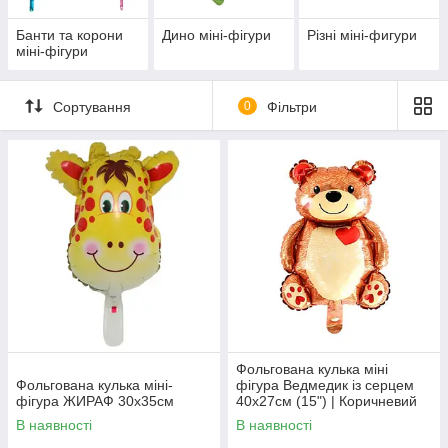
Банти та корони
Дино міні-фігури
Різні міні-фигури
міні-фігури
Сортування
0
Фільтри
Фольгована кулька міні
Фольгована кулька міні-
фігура Ведмедик із серцем
фігура ЖИРАФ 30х35см
40х27см (15") | Коричневий
В наявності
В наявності