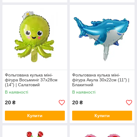
Фольгована кулька міні-
Фольгована кулька міні-
фігура Восьминіг 37x28см
фігура Акула 30x22см (11") |
(14") | Салатовий
Блакитний
В наявності
В наявності
20
20
₴
₴
Купити
Купити