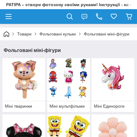
PATIPA – створи фотозону своїми руками! Інструкції - на на
Товари
Фольговані кульки
Фольговані міні-фігури
Фольговані міні-фігури
Міні тваринки
Міні мультфільми
Міні Единороги