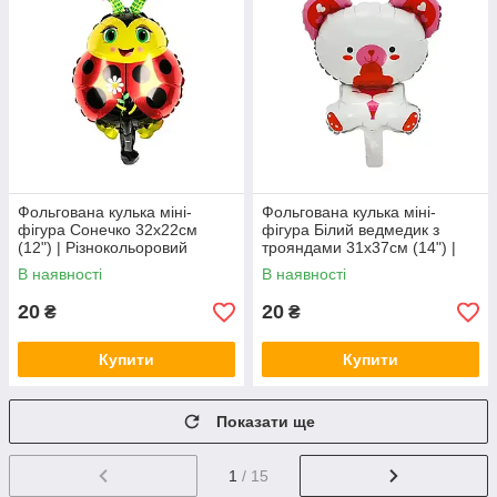
Фольгована кулька міні-
Фольгована кулька міні-
фігура Сонечко 32x22см
фігура Білий ведмедик з
(12") | Різнокольоровий
трояндами 31х37см (14") |
Білий
В наявності
В наявності
20
20
₴
₴
Купити
Купити
Показати ще
1
/ 15