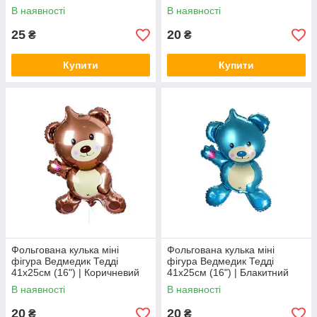
Flexmetal
В наявності
В наявності
25
20
₴
₴
Купити
Купити
Фольгована кулька міні
Фольгована кулька міні
фігура Ведмедик Тедді
фігура Ведмедик Тедді
41х25см (16") | Коричневий
41х25см (16") | Блакитний
В наявності
В наявності
20
20
₴
₴