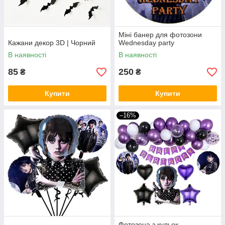
Міні банер для фотозони
Кажани декор 3D | Чорний
Wednesday party
В наявності
В наявності
85
250
₴
₴
Купити
Купити
–16%
Фотозона з кульок