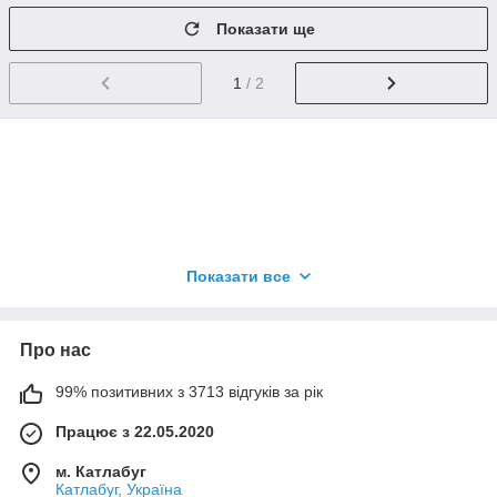
Показати ще
1
/ 2
Щоб купити даний товар заповніть форму замовлення
Показати все
або дзвоніть на номер 096 99 66 877 (Viber / WhatsApp /
Telegram)
Наші менеджери із задоволенням допоможуть підібрати
Про нас
для Вас товар під будь-яке свято.
99% позитивних з 3713 відгуків за рік
Працює з 22.05.2020
м. Катлабуг
Катлабуг, Україна