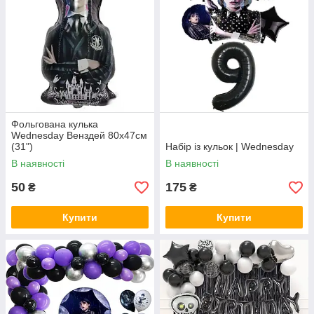
Фольгована кулька
Wednesday Венздей 80x47см
(31")
Набір із кульок | Wednesday
В наявності
В наявності
50
175
₴
₴
Купити
Купити