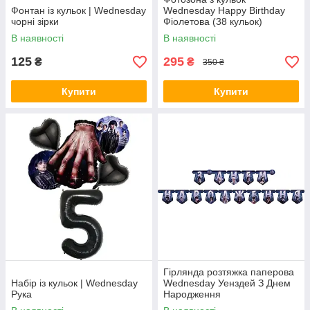
Фонтан із кульок | Wednesday
Wednesday Happy Birthday
чорні зірки
Фіолетова (38 кульок)
В наявності
В наявності
125
295
₴
₴
350 ₴
Купити
Купити
Гірлянда розтяжка паперова
Набір із кульок | Wednesday
Wednesday Уенздей З Днем
Рука
Народження