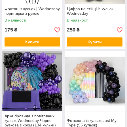
Фонтан із кульок | Wednesday
Цифра на стійці із кульок |
чорні зірки з рукою
Wednesday
В наявності
В наявності
175
250
₴
₴
Купити
Купити
Арка гірлянда з повітряних
кульок Wednesday Чорно-
Фотозона із кульок Just My
бузкова з хром (134 кульки)
Type (95 кульок)