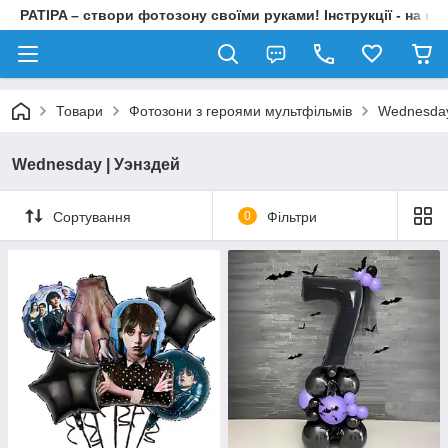
PATIPA – створи фотозону своїми руками! Інструкції - на на
Товари
Фотозони з героями мультфільмів
Wednesday
Wednesday | Уэнздей
Сортування
0
Фільтри