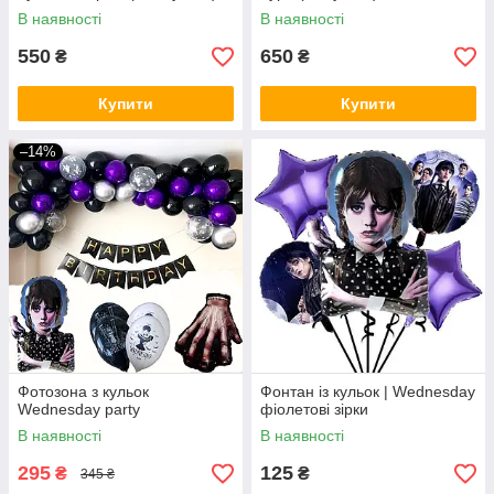
В наявності
В наявності
550
650
₴
₴
Купити
Купити
–14%
Фотозона з кульок
Фонтан із кульок | Wednesday
Wednesday party
фіолетові зірки
В наявності
В наявності
295
125
₴
₴
345 ₴