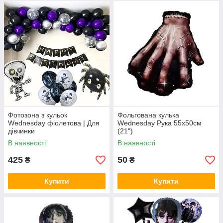
Фотозона з кульок
Фольгована кулька
Wednesday фіолетова | Для
Wednesday Рука 55x50см
дівчинки
(21")
В наявності
В наявності
425
50
₴
₴
Купити
Купити