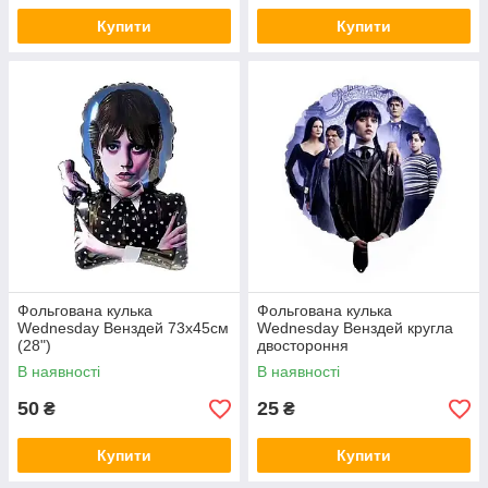
Купити
Купити
Фольгована кулька
Фольгована кулька
Wednesday Венздей 73x45см
Wednesday Венздей кругла
(28")
двостороння
В наявності
В наявності
50
25
₴
₴
Купити
Купити