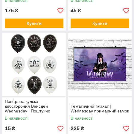
В наявності
В наявності
175
45
₴
₴
Купити
Купити
Повітряна кулька
двостороння Венсдей
Тематичний плакат |
Wednesday | Поштучно
Wednesday примарний замок
В наявності
В наявності
15
225
₴
₴