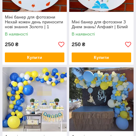
Міні банер для фотозони
Нехай кожен день приносити
Міні банер для фотозони З
нові знання Золото | 1
Днем знань! Алфавіт | Білий
вересня
В наявності
В наявності
250
250
₴
₴
Купити
Купити