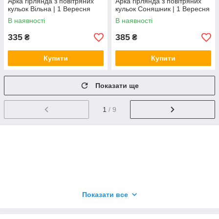
Арка гірлянда з повітряних
Арка гірлянда з повітряних
кульок Вільна | 1 Вересня
кульок Соняшник | 1 Вересня
В наявності
В наявності
335
385
₴
₴
Купити
Купити
Показати ще
1
/ 9
Щоб купити даний товар заповніть форму замовлення
Показати все
або телефонуйте на номер 096 99 66 877 (Viber /
WhatsApp / Telegram)