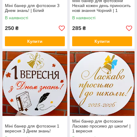
Міні банер для фотозони
Міні банер для фотозони З
Нехай кожен день приносить
Днем знань! | Білий
нові знання Чорний | 1
вересня
В наявності
В наявності
250
285
₴
₴
Купити
Купити
Міні банер для фотозони
Міні банер для фотозони 1
Ласкаво просимо до школи! |
вересня З Днем знань!
1 вересня