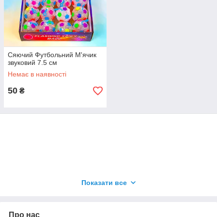
Сяючий Футбольний М'ячик
звуковий 7.5 см
Немає в наявності
50
₴
Щоб купити даний товар заповніть форму замовлення
Показати все
або телефонуйте на номер 096 99 66 877 (Viber /
WhatsApp / Telegram)
Наші менеджери із задоволенням допоможуть підібрати
Про нас