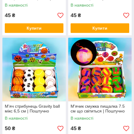
В наявності
В наявності
45
45
₴
₴
Купити
Купити
М'яч стрибунець Gravity ball
М'ячик смужка пищалка 7.5
мікс 6,5 см | Поштучно
см що світиться | Поштучно
В наявності
В наявності
50
45
₴
₴