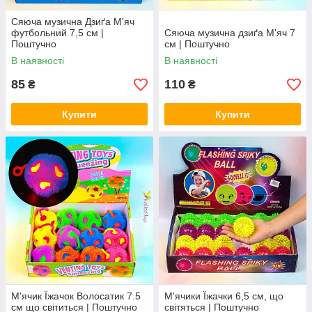
Сяюча музична Дзиґа М'яч
футбольний 7,5 см |
Сяюча музична дзиґа М'яч 7
Поштучно
см | Поштучно
В наявності
В наявності
85
110
₴
₴
Купити
Купити
М'ячик Їжачок Волосатик 7.5
М'ячики Їжачки 6,5 см, що
см що світиться | Поштучно
світяться | Поштучно