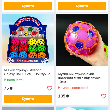
Купити
Купити
М'ячик стрибун Футбол
Galaxy Ball 6.5см | Поштучно
Музичний стрибаючий
Шалений м'яч з підсвіткою
В наявності
10см
75
Немає в наявності
₴
135
₴
Купити