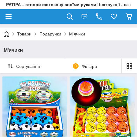
PATIPA – створи фотозону своїми руками! Інструкції - на на
Товари
Подарунки
М'ячики
М'ячики
Сортування
0
Фільтри