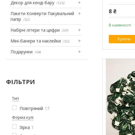
Декор для кенді-бару
1252
8 ₴
Пакети Конверти Пакувальний
папір
523
В наявності
Набірні літери та цифри
339
Купити
Міні-банери та наклейки
322
Подарунки
548
ФІЛЬТРИ
Тип
Повітряний
17
Форма кулі
Зірка
1