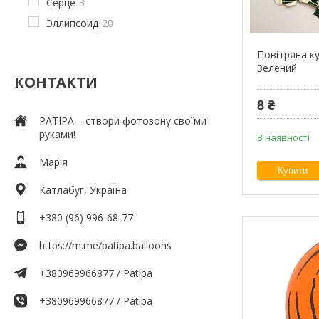
Серце
3
Эллипсоид
20
Повітряна ку
Зелений
КОНТАКТИ
8 ₴
PATIPA – створи фотозону своїми
руками!
В наявності
Марія
Купити
Катлабуг, Україна
+380 (96) 996-68-77
https://m.me/patipa.balloons
+380969966877 / Patipa
+380969966877 / Patipa