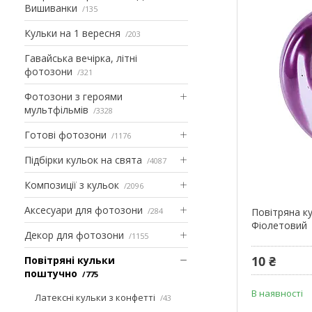
Вишиванки
135
Кульки на 1 вересня
203
Гавайська вечірка, літні
фотозони
321
Фотозони з героями
мультфільмів
3328
Готові фотозони
1176
Підбірки кульок на свята
4087
Композиції з кульок
2096
Аксесуари для фотозони
284
Повітряна ку
Фіолетовий
Декор для фотозони
1155
10 ₴
Повітряні кульки
поштучно
775
В наявності
Латексні кульки з конфетті
43