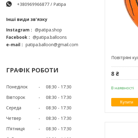
+380969966877 / Patipa
Інші види зв'язку
Instagram
@patipa.shop
Facebook
@patipa.balloons
e-mail
patipa.balloon@gmail.com
Повітряні к
ГРАФІК РОБОТИ
8 ₴
Понеділок
08:30
17:30
В наявності
Вівторок
08:30
17:30
Купити
Середа
08:30
17:30
Четвер
08:30
17:30
Пʼятниця
08:30
17:30