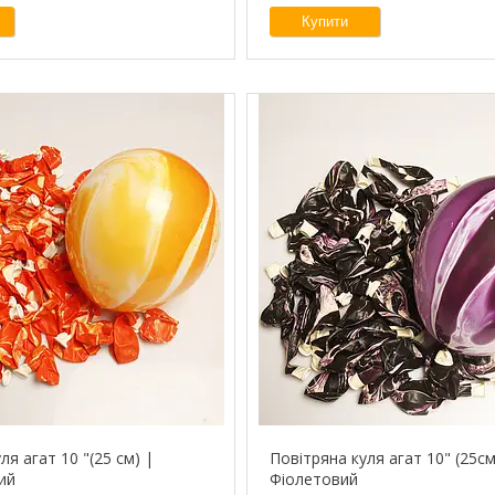
Купити
ля агат 10 "(25 см) |
Повітряна куля агат 10" (25см
ий
Фіолетовий