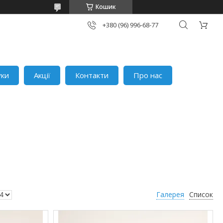
Кошик
+380 (96) 996-68-77
уки
Акції
Контакти
Про нас
Галерея
Список