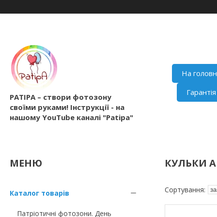
На голов
Гаранті
PATIPA – створи фотозону
своїми руками! Інструкції - на
нашому YouTube каналі "Patipa"
КУЛЬКИ А
Каталог товарів
Патріотичні фотозони. День