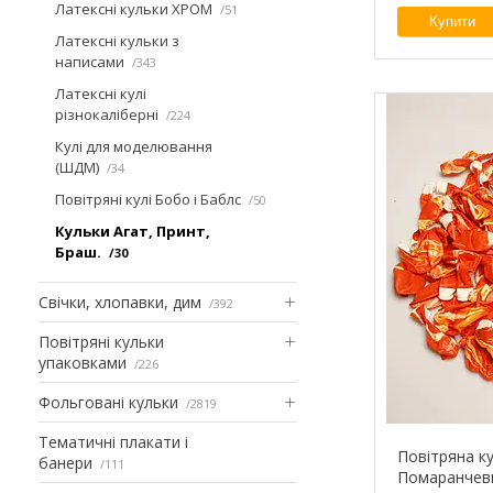
Латексні кульки ХРОМ
51
Купити
Латексні кульки з
написами
343
Латексні кулі
різнокаліберні
224
Кулі для моделювання
(ШДМ)
34
Повітряні кулі Бобо і Баблс
50
Кульки Агат, Принт,
Браш.
30
Свічки, хлопавки, дим
392
Повітряні кульки
упаковками
226
Фольговані кульки
2819
Тематичні плакати і
Повітряна ку
банери
111
Помаранчев