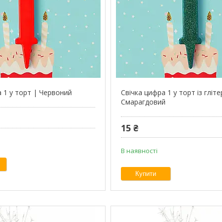
а 1 у торт | Червоний
Свічка цифра 1 у торт із гліт
Смарагдовий
15 ₴
В наявності
Купити