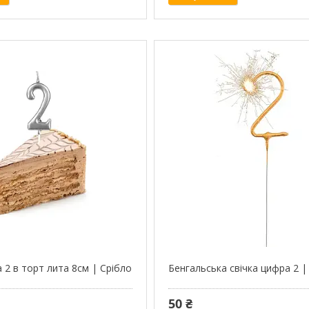
 2 в торт лита 8см | Срібло
Бенгальська свічка цифра 2 
50 ₴