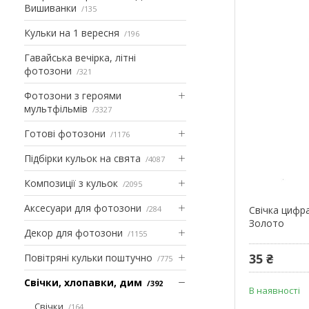
Вишиванки
135
Кульки на 1 вересня
196
Гавайська вечірка, літні
фотозони
321
Фотозони з героями
мультфільмів
3327
Готові фотозони
1176
Підбірки кульок на свята
4087
Композиції з кульок
2095
Аксесуари для фотозони
284
Свічка цифра
Золото
Декор для фотозони
1155
35 ₴
Повітряні кульки поштучно
775
Свічки, хлопавки, дим
392
В наявності
Свічки
164