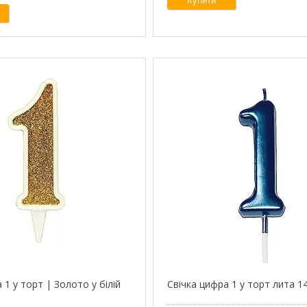
Купити
 1 у торт | Золото у білій
Свічка цифра 1 у торт лита 1