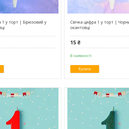
 1 у торт | Бірюзовий у
Свічка цифра 1 у торт | Чорни
вці
окантовці
15 ₴
В наявності
Купити