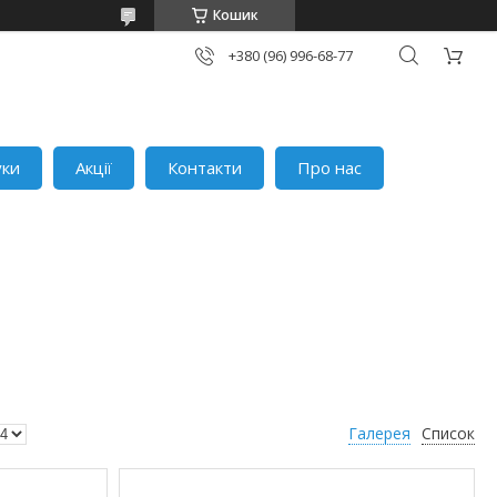
Кошик
+380 (96) 996-68-77
уки
Акції
Контакти
Про нас
Галерея
Список