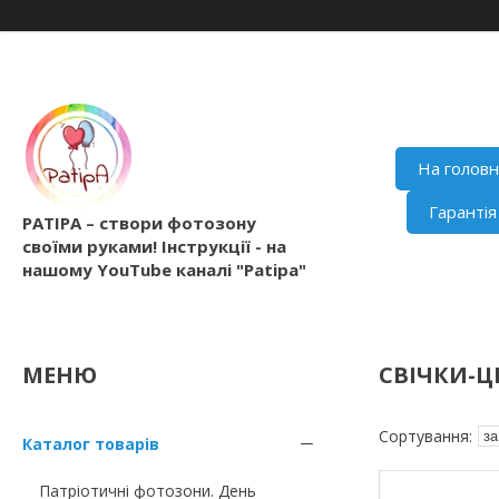
На голов
Гаранті
PATIPA – створи фотозону
своїми руками! Інструкції - на
нашому YouTube каналі "Patipa"
СВІЧКИ-
Каталог товарів
Патріотичні фотозони. День