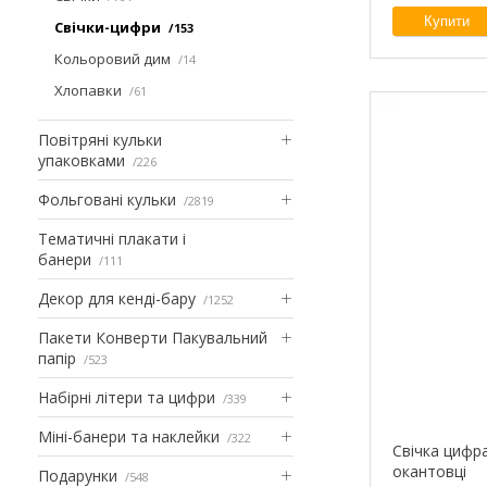
Купити
Свічки-цифри
153
Кольоровий дим
14
Хлопавки
61
Повітряні кульки
упаковками
226
Фольговані кульки
2819
Тематичні плакати і
банери
111
Декор для кенді-бару
1252
Пакети Конверти Пакувальний
папір
523
Набірні літери та цифри
339
Міні-банери та наклейки
322
Свічка цифра
окантовці
Подарунки
548