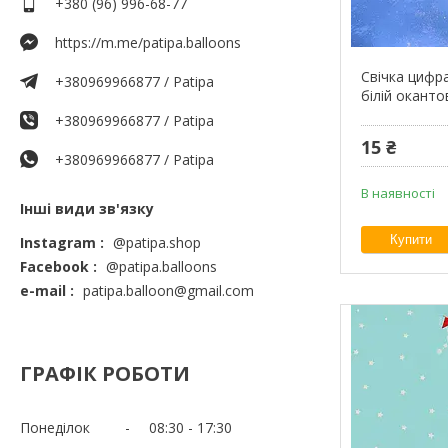
+380 (96) 996-68-77
https://m.me/patipa.balloons
Свічка цифра
+380969966877 / Patipa
білій оканто
+380969966877 / Patipa
15 ₴
+380969966877 / Patipa
В наявності
Інші види зв'язку
Купити
Instagram
@patipa.shop
Facebook
@patipa.balloons
e-mail
patipa.balloon@gmail.com
ГРАФІК РОБОТИ
Понеділок
08:30
17:30