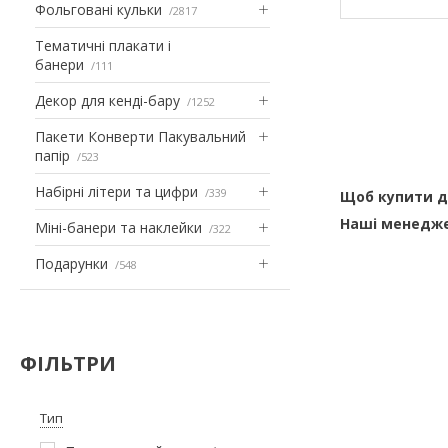
Фольговані кульки
2817
Тематичні плакати і
банери
111
Декор для кенді-бару
1252
Пакети Конверти Пакувальний
папір
523
Набірні літери та цифри
339
Щоб купити да
Наші менедже
Міні-банери та наклейки
322
Подарунки
548
ФІЛЬТРИ
Тип