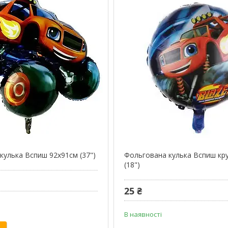
кулька Вспиш 92х91см (37")
Фольгована кулька Вспиш кр
(18")
25 ₴
В наявності