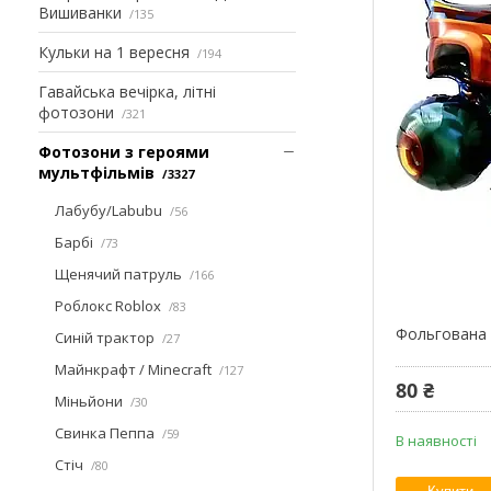
Вишиванки
135
Кульки на 1 вересня
194
Гавайська вечірка, літні
фотозони
321
Фотозони з героями
мультфільмів
3327
Лабубу/Labubu
56
Барбі
73
Щенячий патруль
166
Роблокс Roblox
83
Фольгована 
Синій трактор
27
Майнкрафт / Minecraft
127
80 ₴
Міньйони
30
Свинка Пеппа
59
В наявності
Стіч
80