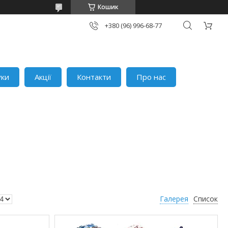
Кошик
+380 (96) 996-68-77
уки
Акції
Контакти
Про нас
Галерея
Список