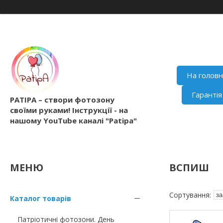
На голов
Гаранті
PATIPA – створи фотозону
своїми руками! Інструкції - на
нашому YouTube каналі "Patipa"
ВСПИШ
Каталог товарів
Патріотичні фотозони. День