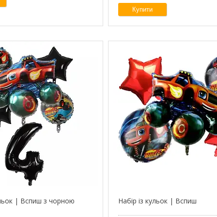
Купити
льок | Вспиш з чорною
Набір із кульок | Вспиш