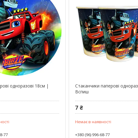
рові одноразові 18см |
Стаканчики паперові однораз
Вспиш
7 ₴
ності
Немає в наявності
68-77
+380 (96) 996-68-77