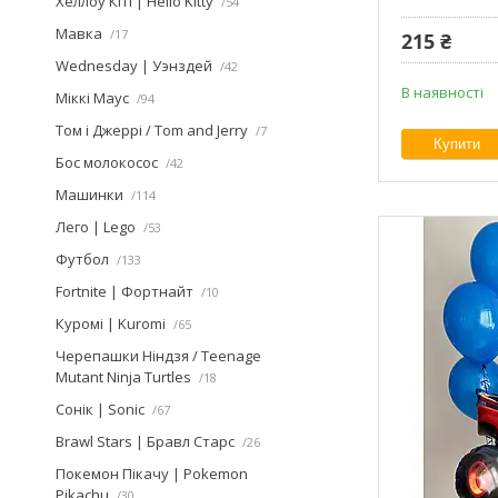
Хеллоу Кіті | Hello Kitty
54
Мавка
17
215 ₴
Wednesday | Уэнздей
42
В наявності
Міккі Маус
94
Том і Джеррі / Tom and Jerry
7
Купити
Бос молокосос
42
Машинки
114
Лего | Lego
53
Футбол
133
Fortnite | Фортнайт
10
Куромі | Kuromi
65
Черепашки Ніндзя / Teenage
Mutant Ninja Turtles
18
Сонік | Sonic
67
Brawl Stars | Бравл Старс
26
Покемон Пікачу | Pokemon
Pikachu
30