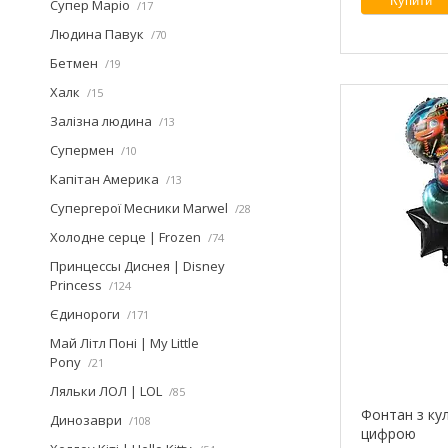
Купити
Супер Маріо
17
Людина Павук
70
Бетмен
19
Халк
15
Залізна людина
13
Супермен
10
Капітан Америка
13
Супергерої Месники Marwel
28
Холодне серце | Frozen
74
Принцессы Диснея | Disney
Princess
124
Єдинороги
171
Май Літл Поні | My Little
Pony
21
Ляльки ЛОЛ | LOL
85
Фонтан з ку
Динозаври
108
цифрою