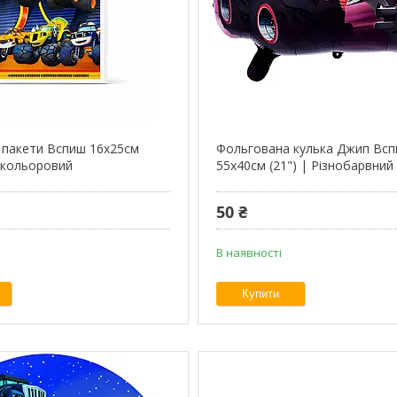
 пакети Вспиш 16х25см
Фольгована кулька Джип Вс
окольоровий
55х40см (21") | Різнобарвний
50 ₴
В наявності
Купити