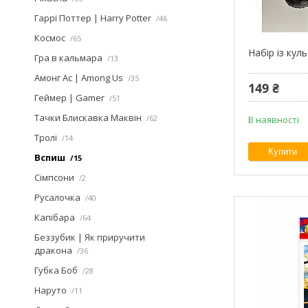
Гаррі Поттер | Harry Potter
46
Космос
65
Набір із кул
Гра в кальмара
13
Амонг Ас | Among Us
35
149 ₴
Геймер | Gamer
51
Тачки Блискавка Маквін
62
В наявності
Тролі
14
Купити
Вспиш
15
Сімпсони
2
Русалочка
40
Капібара
64
Беззубик | Як приручити
дракона
36
Губка Боб
28
Наруто
11