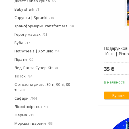
Джетт Супер крила
22
Baby shark
11
Спрунки | Sprunki
18
Трансформери/Transformers
30
Герої у масках
21
Буба
17
Подарункові
Hot Wheels | Хот Вілс
14
10шт | Різн
Пірати
20
Леді Баг та Супер-Кіт
35 ₴
8
ТікТоk
24
В наявності
Фотозони диско, 80-ті, 90-ті, 00-
ті.
69
Купити
Сафари
104
Лісові звірятка
91
Ферма
30
Морські тварини
56