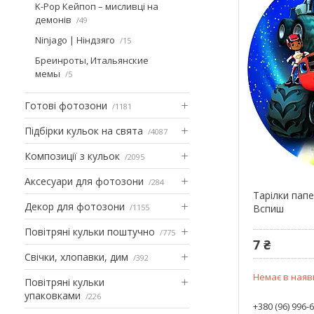
K-Pop Кейпоп – мисливці на
демонів
49
Ninjago | Ніндзяго
15
Бреинроты, Итальянские
мемы
5
Готові фотозони
1181
Підбірки кульок на свята
4087
Композиції з кульок
2095
Аксесуари для фотозони
284
Тарілки папе
Декор для фотозони
1155
Вспиш
Повітряні кульки поштучно
775
7 ₴
Свічки, хлопавки, дим
392
Немає в наяв
Повітряні кульки
упаковками
226
+380 (96) 996-