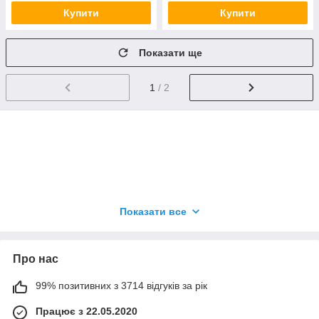
Купити
Купити
Показати ще
1
/ 2
Щоб купити даний товар заповніть форму замовлення
Показати все
або телефонуйте на номер 096 99 66 877 (Viber /
WhatsApp / Telegram)
Наші менеджери із задоволенням допоможуть підібрати
Про нас
для Вас товар під будь-яке свято.
99% позитивних з 3714 відгуків за рік
Працює з 22.05.2020