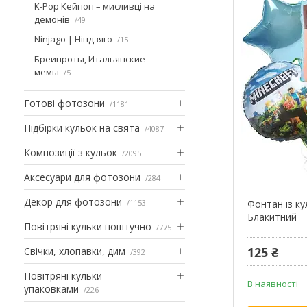
K-Pop Кейпоп – мисливці на
демонів
49
Ninjago | Ніндзяго
15
Бреинроты, Итальянские
мемы
5
Готові фотозони
1181
Підбірки кульок на свята
4087
Композиції з кульок
2095
Аксесуари для фотозони
284
Декор для фотозони
1153
Фонтан із к
Блакитний
Повітряні кульки поштучно
775
125 ₴
Свічки, хлопавки, дим
392
Повітряні кульки
В наявності
упаковками
226