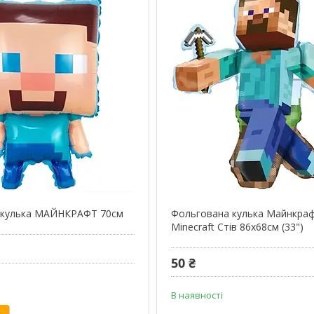
 кулька МАЙНКРАФТ 70см
Фольгована кулька Майнкра
Minecraft Стів 86x68см (33")
50 ₴
В наявності