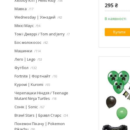
Хеллоу Кіті | Hello Kitty
54
295 ₴
Мавка
17
Wednesday | Уэнздей
42
В наявності
Міккі Маус
94
Купити
Том і Джеррі / Tom and Jerry
7
Бос молокосос
42
Машинки
114
Лего | Lego
53
Футбол
132
Fortnite | Фортнайт
10
Куромі | Kuromi
65
Черепашки Ніндзя / Teenage
Mutant Ninja Turtles
18
Сонік | Sonic
67
Brawl Stars | Бравл Старс
24
Покемон Пікачу | Pokemon
Pikachu
30