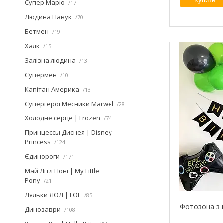
Купити
Супер Маріо
17
Людина Павук
70
Бетмен
19
Халк
15
Залізна людина
13
Супермен
10
Капітан Америка
13
Супергерої Месники Marwel
28
Холодне серце | Frozen
74
Принцессы Диснея | Disney
Princess
124
Єдинороги
171
Май Літл Поні | My Little
Pony
21
Ляльки ЛОЛ | LOL
85
Фотозона з 
Динозаври
108