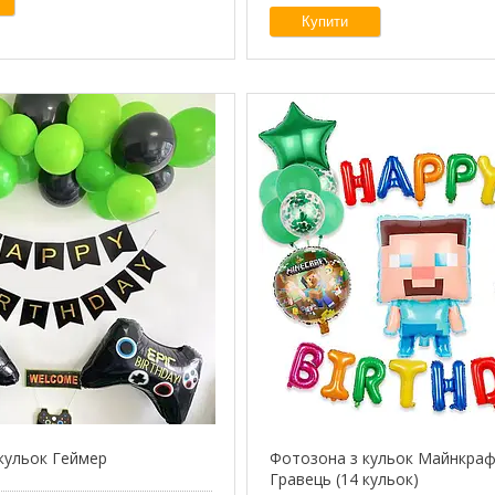
Купити
кульок Геймер
Фотозона з кульок Майнкрафт
Гравець (14 кульок)