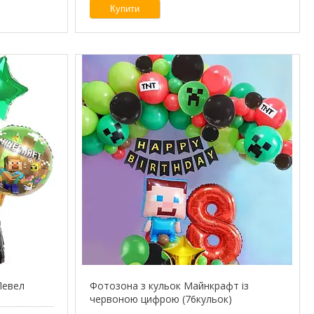
Купити
Левел
Фотозона з кульок Майнкрафт із
червоною цифрою (76кульок)