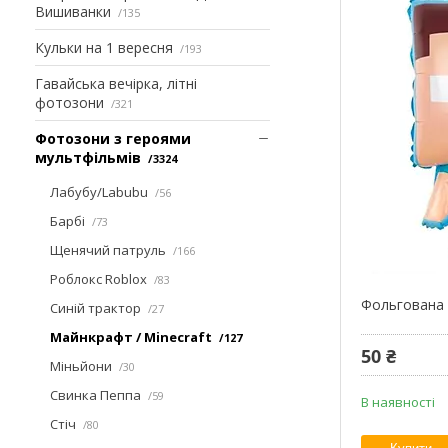
Вишиванки
135
Кульки на 1 вересня
193
Гавайська вечірка, літні
фотозони
321
Фотозони з героями
мультфільмів
3324
Лабубу/Labubu
56
Барбі
73
Щенячий патруль
166
Роблокс Roblox
83
Фольгована
Синій трактор
27
Майнкрафт / Minecraft
127
50 ₴
Міньйони
30
Свинка Пеппа
59
В наявності
Стіч
80