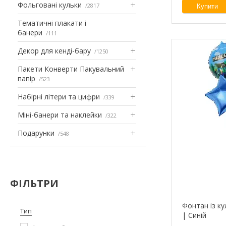
Фольговані кульки
2817
Купити
Тематичні плакати і
банери
111
Декор для кенді-бару
1250
Пакети Конверти Пакувальний
папір
523
Набірні літери та цифри
339
Міні-банери та наклейки
322
Подарунки
548
ФІЛЬТРИ
Фонтан із к
Тип
| Синій