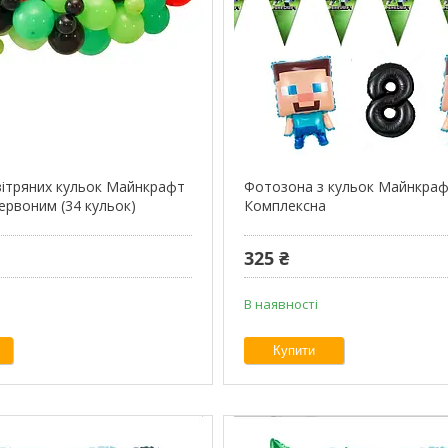
вітряних кульок Майнкрафт
Фотозона з кульок Майнкра
червоним (34 кульок)
Комплексна
325 ₴
В наявності
Купити