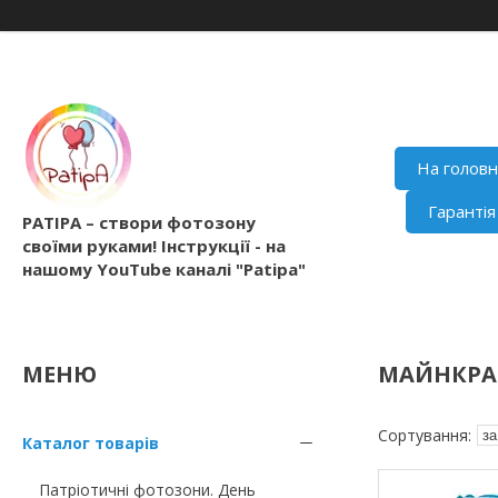
На голов
Гаранті
PATIPA – створи фотозону
своїми руками! Інструкції - на
нашому YouTube каналі "Patipa"
МАЙНКРАФ
Каталог товарів
Патріотичні фотозони. День