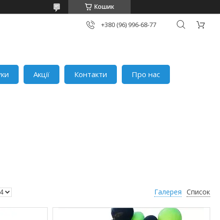
Кошик
+380 (96) 996-68-77
уки
Акції
Контакти
Про нас
Галерея
Список