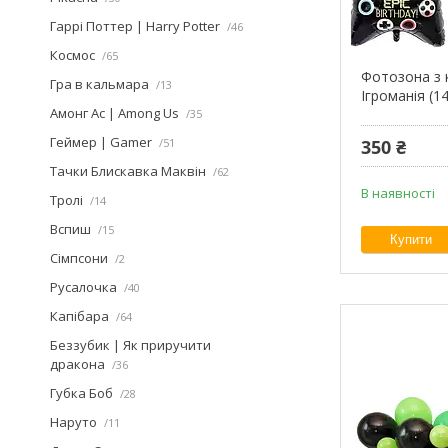
Гаррі Поттер | Harry Potter
46
Космос
65
Фотозона з 
Гра в кальмара
13
Ігроманія (1
Амонг Ас | Among Us
35
Геймер | Gamer
51
350 ₴
Тачки Блискавка Маквін
62
В наявності
Тролі
14
Вспиш
15
Купити
Сімпсони
2
Русалочка
40
Капібара
64
Беззубик | Як приручити
дракона
36
Губка Боб
28
Наруто
11