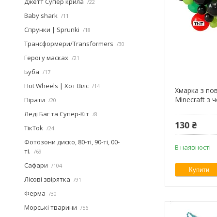
Джетт Супер крила
22
Baby shark
11
Спрунки | Sprunki
18
Трансформери/Transformers
30
Герої у масках
21
Буба
17
Hot Wheels | Хот Вілс
14
Хмарка з по
Minecraft з 
Пірати
20
Леді Баг та Супер-Кіт
8
130 ₴
ТікТоk
24
Фотозони диско, 80-ті, 90-ті, 00-
В наявності
ті.
69
Сафари
104
Купити
Лісові звірятка
91
Ферма
30
Морські тварини
56