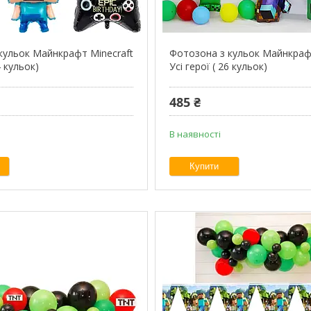
кульок Майнкрафт Minecraft
Фотозона з кульок Майнкрафт
4 кульок)
Усі герої ( 26 кульок)
485 ₴
В наявності
Купити