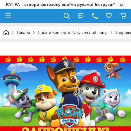
PATIPA – створи фотозону своїми руками! Інструкції - на на
Товари
Пакети Конверти Пакувальний папір
Запрош