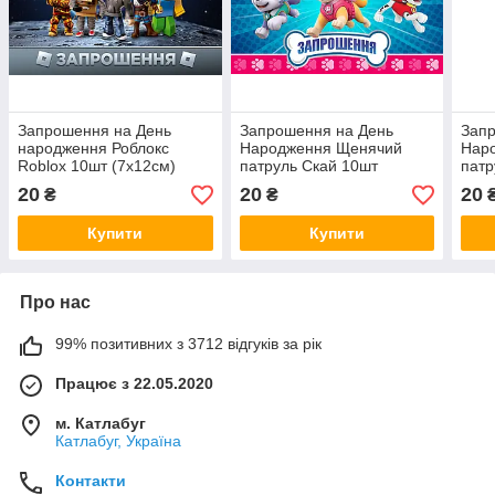
Запрошення на День
Запрошення на День
Зап
народження Роблокс
Народження Щенячий
Нар
Roblox 10шт (7x12см)
патруль Скай 10шт
патр
(7x12см)
20
20
20
₴
₴
Купити
Купити
Про нас
99% позитивних з 3712 відгуків за рік
Працює з 22.05.2020
м. Катлабуг
Катлабуг, Україна
Контакти