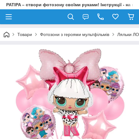
PATIPA – створи фотозону своїми руками! Інструкції - на на
Товари
Фотозони з героями мультфільмів
Ляльки ЛО