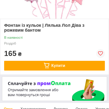
Фонтан із кульок | Лялька Лол Діва з
рожевим бантом
В наявності
Роздріб
165
₴
Купити
Опис
Характеристики
Доставка
Оплата
Умови п