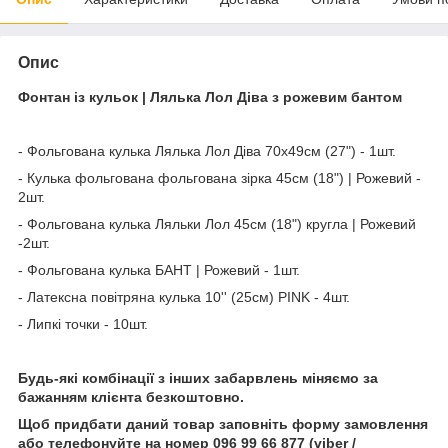
Опис
Фонтан із кульок | Лялька Лол Діва з рожевим бантом
- Фольгована кулька Лялька Лол Діва 70х49см (27") - 1шт.
- Кулька фольгована фольгована зірка 45см (18") | Рожевий -
2шт.
- Фольгована кулька Ляльки Лол 45см (18") кругла | Рожевий
-2шт.
- Фольгована кулька БАНТ | Рожевий - 1шт.
- Латексна повітряна кулька 10'' (25см) PINK - 4шт.
- Липкі точки - 10шт.
Будь-які комбінації з інших забарвлень міняємо за
бажанням клієнта безкоштовно.
Щоб придбати даний товар заповніть форму замовлення
або телефонуйте на номер 096 99 66 877 (viber /