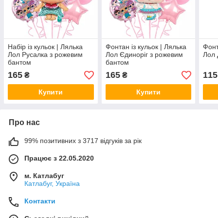
Набір із кульок | Лялька
Фонтан із кульок | Лялька
Фонт
Лол Русалка з рожевим
Лол Єдиноріг з рожевим
Лол 
бантом
бантом
165
165
115
₴
₴
Купити
Купити
Про нас
99% позитивних з 3717 відгуків за рік
Працює з 22.05.2020
м. Катлабуг
Катлабуг, Україна
Контакти