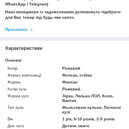
WhatsApp / Telegram)
Наші менеджери із задоволенням допоможуть підібрати
для Вас товар під будь-яке свято.
Приховати
Характеристики
Основні
Колір
Рожевий
Форма композиції
Фонтан, стійка
Форма
Фонтан
Колір куль
Рожевий
Форма кулі
Зірка, Лялька ЛОЛ, Коло,
Бантик
Тип куль
Фольговані кульки, Латексні
кулі
Вік
1 рік, 6-10 років, 2-5 років
Для чого
Дитяче свято