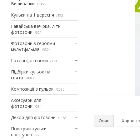
Вишиванки
135
Кульки на 1 вересня
193
Гавайська вечірка, літні
фотозони
321
Фотозони з героями
мультфільмів
3324
Готові фотозони
1181
Підбірки кульок на
свята
4087
Композиції з кульок
2095
Аксесуари для
фотозони
284
Декор для фотозони
1153
Опис
Характе
Повітряні кульки
поштучно
775