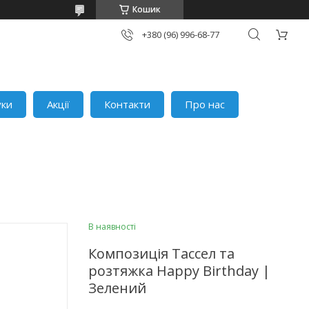
Кошик
+380 (96) 996-68-77
уки
Акції
Контакти
Про нас
В наявності
Композиція Тассел та
розтяжка Happy Birthday |
Зелений