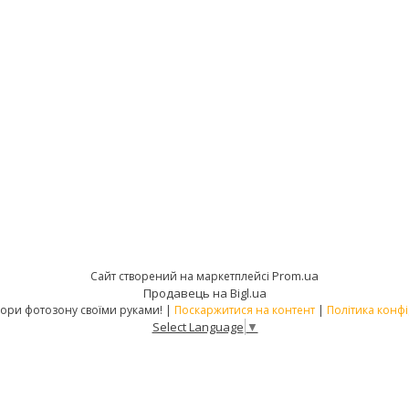
Prom.ua
Сайт створений на маркетплейсі
Продавець на Bigl.ua
PATIPA – створи фотозону своїми руками! |
Поскаржитися на контент
|
Політика конфі
Select Language
▼