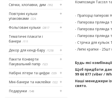
Композиція Тассел та
Свічки, хлопавки, дим
392
Повітряні кульки
- Прапорці паперові H
упаковками
226
- Паперова гірлянда 
Фольговані кульки
2817
- Паперова гірлянда 
- Паперова гірлянда т
Тематичні плакати і
банери
111
- Стрічка для кульо
- Липкі крапки - 25шт 
Декор для кенді-бару
1250
Пакети Конверти
Будь-які комбінаці
Пакувальний папір
523
Щоб придбати дани
Набірні літери та цифри
339
99 66 877 (viber / 
Наші менеджери із
Міні-банери та наклейки
322
свято.
Подарунки
548