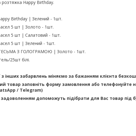
 розтяжка Happy Birthday.
appy Birthday | Зелений - 1шт.
тасел 5 шт | Золото - 1шт.
тасел 5 шт | Салатовий - 1шт.
асел 5 шт | Зелений - 1шт.
к ТЕСЬМА З ГОЛОГРАМОЮ | Золото - 1шт.
гель/25шт білі.
ї з інших забарвлень міняємо за бажанням клієнта безко
й товар заповніть форму замовлення або телефонуйте н
WhatsApp / Telegram)
 задоволенням допоможуть підібрати для Вас товар під 