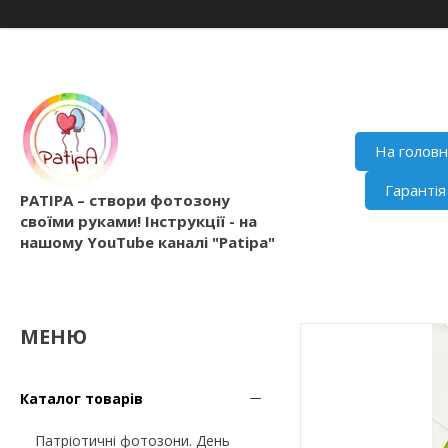
На голов
Гаранті
PATIPA – створи фотозону
своїми руками! Інструкції - на
нашому YouTube каналі "Patipa"
Каталог товарів
Патріотичні фотозони. День