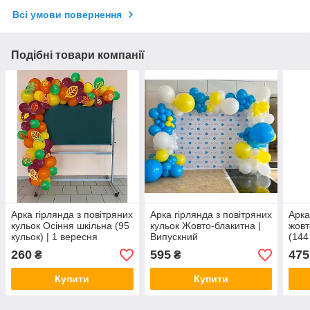
Всі умови повернення
Подібні товари компанії
Арка гірлянда з повітряних
Арка гірлянда з повітряних
Арка
кульок Осіння шкільна (95
кульок Жовто-блакитна |
жовт
кульок) | 1 вересня
Випускний
(144
260
595
475
₴
₴
Купити
Купити