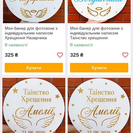
Міні-банер для фотозони з
Міні-банер для фотозони з
індивідуальним написом
індивідуальним написом
Хрещення Назарчика
Таїнство хрещення
Богданчика
В наявності
В наявності
325
325
₴
₴
Купити
Купити