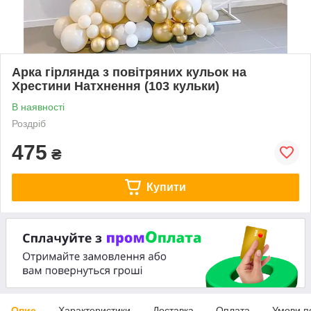
Арка гірлянда з повітряних кульок на
Хрестини Натхнення (103 кульки)
В наявності
Роздріб
475
₴
Купити
Опис
Характеристики
Доставка
Оплата
Умови п