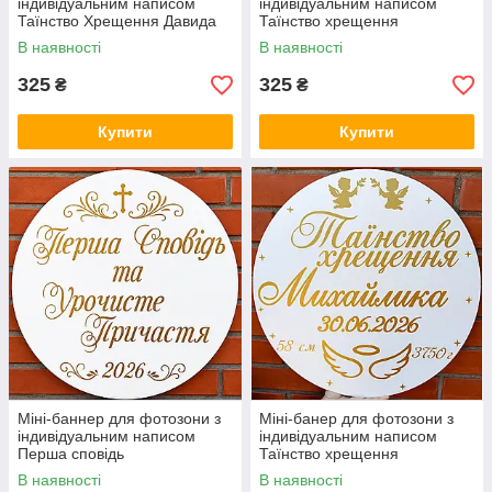
індивідуальним написом
індивідуальним написом
Таїнство Хрещення Давида
Таїнство хрещення
Богданчика
В наявності
В наявності
325
325
₴
₴
Купити
Купити
Міні-баннер для фотозони з
Міні-банер для фотозони з
індивідуальним написом
індивідуальним написом
Перша сповідь
Таїнство хрещення
Михайлика
В наявності
В наявності