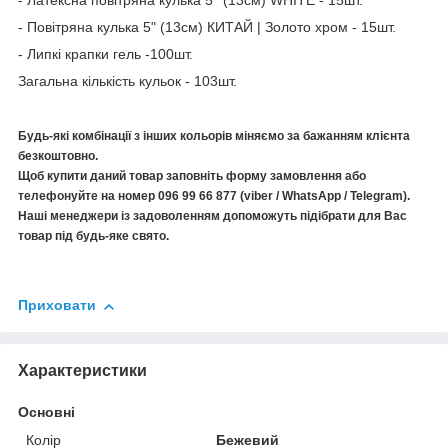
- Латексна повітряна кулька 5'' (13см) WHITE - 15шт.
- Повітряна кулька 5" (13см) КИТАЙ | Золото хром - 15шт.
- Липкі крапки гель -100шт.
Загальна кількість кульок - 103шт.
Будь-які комбінації з інших кольорів міняємо за бажанням клієнта
безкоштовно.
Щоб купити даний товар заповніть форму замовлення або
телефонуйте на номер 096 99 66 877 (viber / WhatsApp / Telegram).
Наші менеджери із задоволенням допоможуть підібрати для Вас
товар під будь-яке свято.
Приховати
Характеристики
Основні
Колір
Бежевий