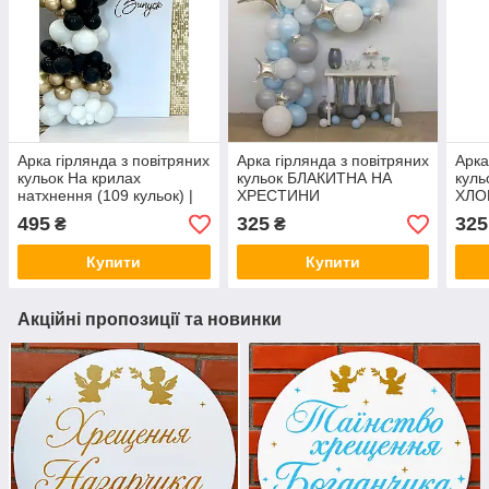
Арка гірлянда з повітряних
Арка гірлянда з повітряних
Арка
кульок На крилах
кульок БЛАКИТНА НА
куль
натхнення (109 кульок) |
ХРЕСТИНИ
ХЛО
Випускний
495
325
325
₴
₴
Купити
Купити
Акційні пропозиції та новинки