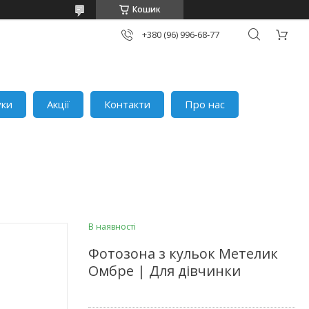
Кошик
+380 (96) 996-68-77
уки
Акції
Контакти
Про нас
В наявності
Фотозона з кульок Метелик
Омбре | Для дівчинки