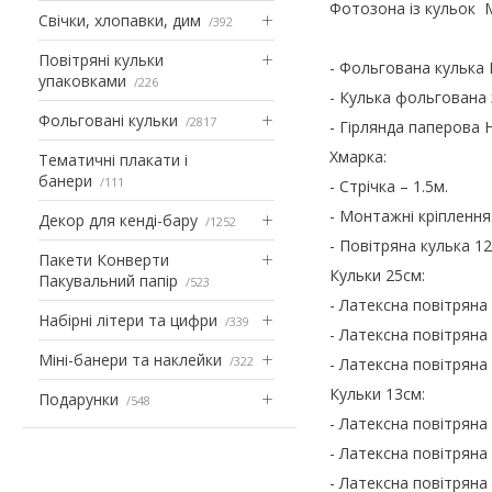
Фотозона із кульок 
Свічки, хлопавки, дим
392
Повітряні кульки
- Фольгована кулька 
упаковками
226
- Кулька фольгована з
Фольговані кульки
2817
- Гірлянда паперова H
Хмарка:
Тематичні плакати і
банери
111
- Стрічка – 1.5м.
- Монтажні кріплення
Декор для кенді-бару
1252
- Повітряна кулька 1
Пакети Конверти
Кульки 25см:
Пакувальний папір
523
- Латексна повітряна 
Набірні літери та цифри
339
- Латексна повітряна 
Міні-банери та наклейки
322
- Латексна повітряна 
Кульки 13см:
Подарунки
548
- Латексна повітряна 
- Латексна повітряна 
- Латексна повітряна 