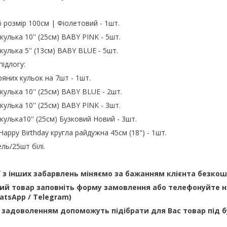
 розмір 100см | Фіолетовий - 1шт.
кулька 10'' (25см) BABY PINK - 5шт.
кулька 5'' (13см) BABY BLUE - 5шт.
підлогу:
ряних кульок на 7шт - 1шт.
кулька 10'' (25см) BABY BLUE - 2шт.
кулька 10'' (25см) BABY PINK - 3шт.
кулька10'' (25см) Бузковий Новий - 3шт.
appy Birthday кругла райдужна 45см (18") - 1шт.
ель/25шт білі.
ї з інших забарвлень міняємо за бажанням клієнта безко
й товар заповніть форму замовлення або телефонуйте н
WhatsApp / Telegram)
 задоволенням допоможуть підібрати для Вас товар під 