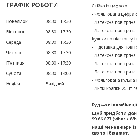
ГРАФІК РОБОТИ
Стійка із цифрою.
- Фольгована цифра 6
Понеділок
08:30
17:30
- Латексна повітряна 
- Латексна повітряна 
Вівторок
08:30
17:30
Кульки на підставку і 
Середа
08:30
17:30
- Підставка для повіт
Четвер
08:30
17:30
- Латексна повітряна 
Пʼятниця
08:30
17:30
- Латексна повітряна 
- Латексна повітряна 
Субота
08:30
14:00
- Фольгована кулька H
Неділя
Вихідний
- Липкі крапки 25шт г
Будь-які комбінаці
Щоб придбати дани
99 66 877 (viber / 
Наші менеджери із
свято і бюджет.