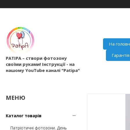
На голов
Гаранті
PATIPA – створи фотозону
своїми руками! Інструкції - на
нашому YouTube каналі "Patipa"
Каталог товарів
Патріотичні фотозони. День