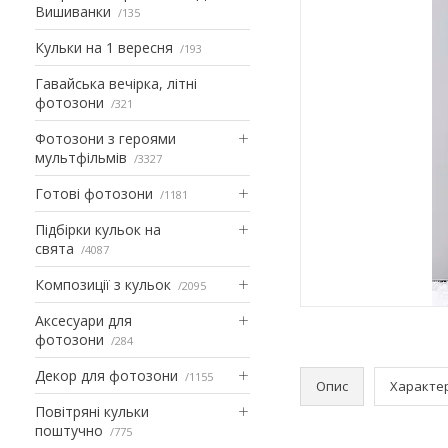
Вишиванки
135
Кульки на 1 вересня
193
Гавайська вечірка, літні
фотозони
321
Фотозони з героями
мультфільмів
3327
Готові фотозони
1181
Підбірки кульок на
свята
4087
Композиції з кульок
2095
Аксесуари для
фотозони
284
Декор для фотозони
1155
Опис
Характе
Повітряні кульки
поштучно
775