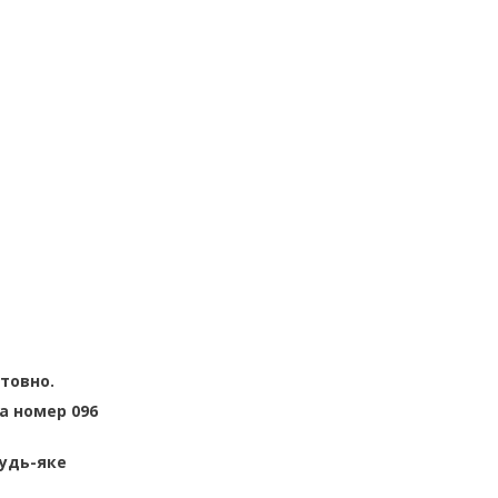
штовно.
а номер 096
будь-яке