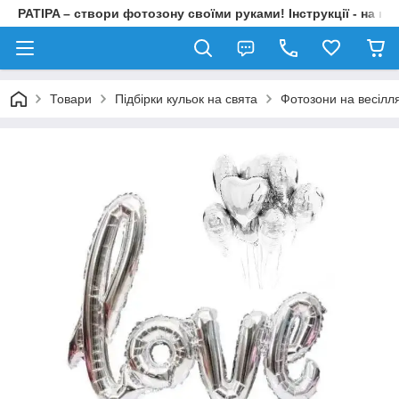
PATIPA – створи фотозону своїми руками! Інструкції - на на
Товари
Підбірки кульок на свята
Фотозони на весілл