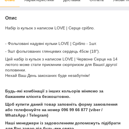
Опис
Набір із кульок з написом LOVE | Серце срібло.
- Фольговані надувні кульки LOVE | Срібло - 1шт.
- 9шт фольгованих глянцевих сердець 45см (18").
Цей набір із кульок з написом LOVE | Червоне Серце на 14
лютого може стати приємним сюрпризом для Вашої другої
половинки.
Нехай Ваш День закоханих буде незабутнім!
Будь-які комбінації з інших кольорів міняємо за
бажанням клієнта безкоштовно.
Щоб купити даний товар заповніть форму замовлення
або телефонуйте на номер 096 99 66 877 (viber /
WhatsApp / Telegram)
Наші менеджери із задоволенням допоможуть підібрати
для Вас товар під будь-яке свято.