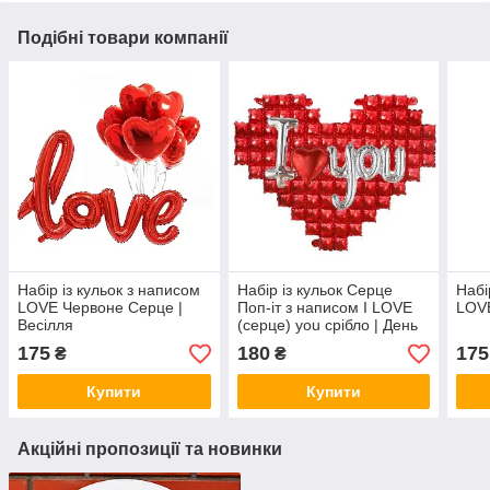
Подібні товари компанії
Набір із кульок з написом
Набір із кульок Серце
Набі
LOVE Червоне Серце |
Поп-іт з написом I LOVE
LOVE
Весілля
(серце) you срібло | День
святого Валентина
175
180
175
₴
₴
Купити
Купити
Акційні пропозиції та новинки