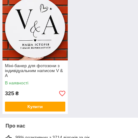
Міні-банер для фотозони з
індивідуальним написом V &
A
В наявності
325
₴
Купити
Про нас
99% позитивних з 3714 відгуків за рік