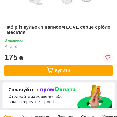
Набір із кульок з написом LOVE серце срібло
| Весілля
В наявності
Роздріб
175
₴
Купити
Опис
Характеристики
Доставка
Оплата
Умови п