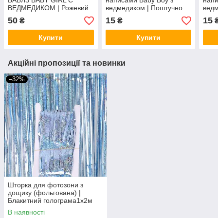
БАБЛЗ BABY GIRL C
написами Baby Boy з
напи
ВЕДМЕДИКОМ | Рожевий
ведмедиком | Поштучно
ведм
50
15
15
₴
₴
Купити
Купити
Акційні пропозиції та новинки
–32%
Шторка для фотозони з
дощику (фольгована) |
Блакитний голограма1х2м
В наявності