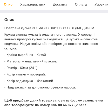
Опис
Характеристики
Доставка
Оплата
Умови п
Опис
Повітряна кулька 3D БАБЛС BABY BOY C ВЕДМЕДИКОМ
Кругла скляна кулька із еластичного пластику. У середині
великої прозорої кульки знаходиться ще кулька – блакитне
ведмежа. Надує гелієм або повітрям до повного зникнення
складок.
- Країна виробник – Китай.
- Матеріал – еластичний пластик.
- Розмір - 60см (24 ").
- Колір кульки – прозорий.
- Колір ведмедика – блакитний.
- Надувається за допомогою ручного насоса.
Щоб придбати даний товар заповніть форму замовлення
або телефонуйте на номер 096 99 66 877 (viber /