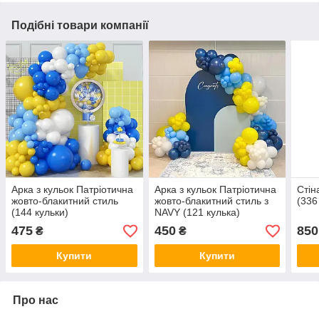
Подібні товари компанії
Арка з кульок Патріотична
Арка з кульок Патріотична
Стін
жовто-блакитний стиль
жовто-блакитний стиль з
(336
(144 кульки)
NAVY (121 кулька)
475
450
850
₴
₴
Купити
Купити
Про нас