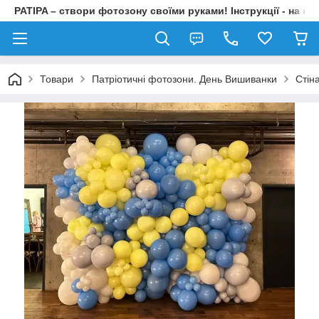
PATIPA – створи фотозону своїми руками! Інструкції - на на
Товари
Патріотичні фотозони. День Вишиванки
Стін