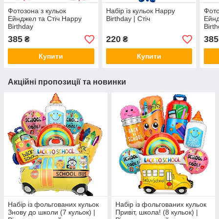
Фотозона з кульок
Набір із кульок Happy
Фото
Ейнджел та Стіч Happy
Birthday | Стіч
Ейнд
Birthday
Birt
385
220
385
₴
₴
Купити
Купити
Акційні пропозиції та новинки
Набір із фольгованих кульок
Набір із фольгованих кульок
Знову до школи (7 кульок) |
Привіт, школа! (8 кульок) |