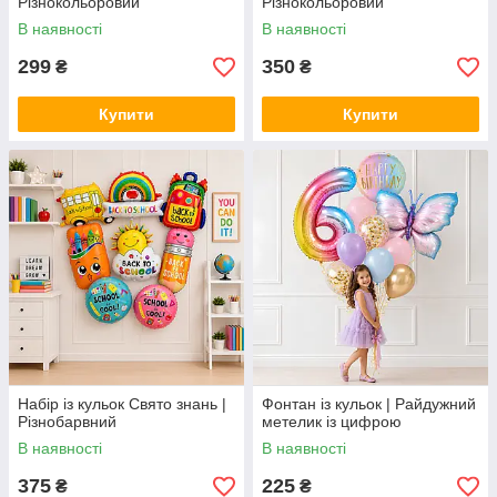
Різнокольоровий
Різнокольоровий
В наявності
В наявності
299
350
₴
₴
Купити
Купити
Набір із кульок Свято знань |
Фонтан із кульок | Райдужний
Різнобарвний
метелик із цифрою
В наявності
В наявності
375
225
₴
₴