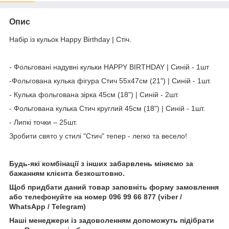
Опис
Набір із кульок Happy Birthday | Стіч.
- Фольговані надувні кульки HAPPY BIRTHDAY | Синій - 1шт
-Фольгована кулька фігура Стич 55x47см (21") | Синій - 1шт.
- Кулька фольгована зірка 45см (18") | Синій - 2шт.
- Фольгована кулька Стич круглий 45см (18") | Синій - 1шт.
- Липкі точки – 25шт.
Зробити свято у стилі "Стич" тепер - легко та весело!
Будь-які комбінації з інших забарвлень міняємо за
бажанням клієнта безкоштовно.
Щоб придбати даний товар заповніть форму замовлення
або телефонуйте на номер 096 99 66 877 (viber /
WhatsApp / Telegram)
Наші менеджери із задоволенням допоможуть підібрати