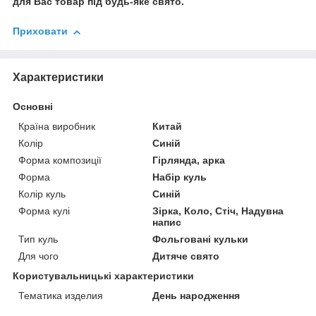
для Вас товар під будь-яке свято.
Приховати
Характеристики
Основні
Країна виробник
Китай
Колір
Синій
Форма композиції
Гірлянда, арка
Форма
Набір куль
Колір куль
Синій
Форма кулі
Зірка, Коло, Стіч, Надувна
напис
Тип куль
Фольговані кульки
Для чого
Дитяче свято
Користувальницькі характеристики
Тематика изделия
День народження