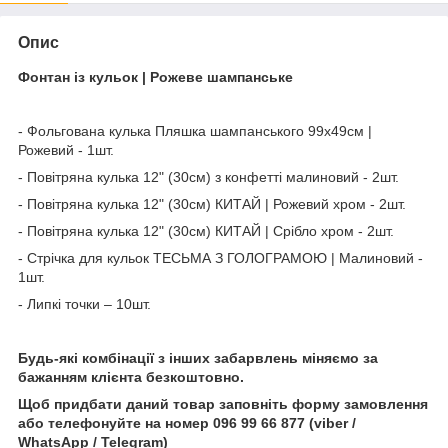
Опис
Фонтан із кульок | Рожеве шампанське
- Фольгована кулька Пляшка шампанського 99х49см |
Рожевий - 1шт.
- Повітряна кулька 12" (30см) з конфетті малиновий - 2шт.
- Повітряна кулька 12" (30см) КИТАЙ | Рожевий хром - 2шт.
- Повітряна кулька 12" (30см) КИТАЙ | Срібло хром - 2шт.
- Стрічка для кульок ТЕСЬМА З ГОЛОГРАМОЮ | Малиновий -
1шт.
- Липкі точки – 10шт.
Будь-які комбінації з інших забарвлень міняємо за
бажанням клієнта безкоштовно.
Щоб придбати даний товар заповніть форму замовлення
або телефонуйте на номер 096 99 66 877 (viber /
WhatsApp / Telegram)