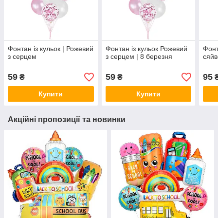
Фонтан із кульок | Рожевий
Фонтан із кульок Рожевий
Фонт
з серцем
з серцем | 8 березня
сяйв
59
59
95
₴
₴
Купити
Купити
Акційні пропозиції та новинки