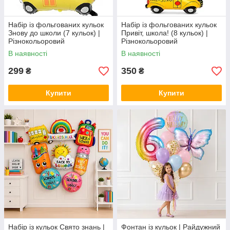
Набір із фольгованих кульок
Набір із фольгованих кульок
Знову до школи (7 кульок) |
Привіт, школа! (8 кульок) |
Різнокольоровий
Різнокольоровий
В наявності
В наявності
299
350
₴
₴
Купити
Купити
Набір із кульок Свято знань |
Фонтан із кульок | Райдужний