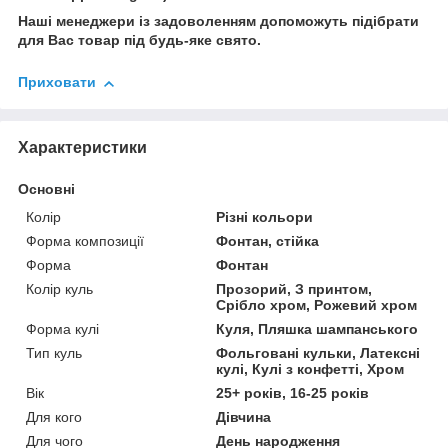
Наші менеджери із задоволенням допоможуть підібрати
для Вас товар під будь-яке свято.
Приховати
Характеристики
Основні
Колір
Різні кольори
Форма композиції
Фонтан, стійка
Форма
Фонтан
Колір куль
Прозорий, З принтом,
Срібло хром, Рожевий хром
Форма кулі
Куля, Пляшка шампанського
Тип куль
Фольговані кульки, Латексні
кулі, Кулі з конфетті, Хром
Вік
25+ років, 16-25 років
Для кого
Дівчина
Для чого
День народження