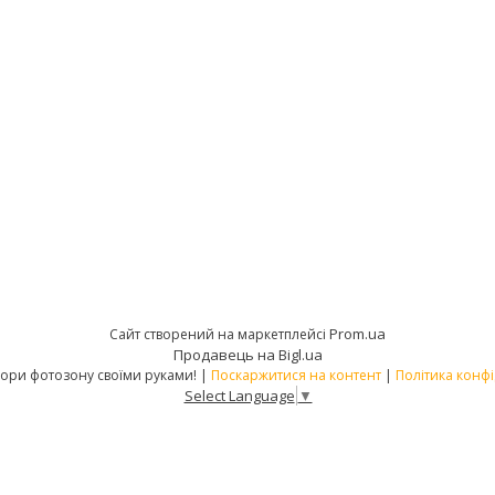
Prom.ua
Сайт створений на маркетплейсі
Продавець на Bigl.ua
PATIPA – створи фотозону своїми руками! |
Поскаржитися на контент
|
Політика конфі
Select Language
▼