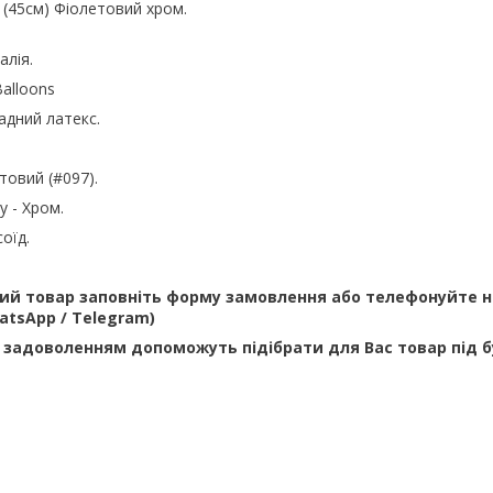
 (45см) Фіолетовий хром.
алія.
alloons
адний латекс.
етовий (#097).
у - Хром.
соїд.
й товар заповніть форму замовлення або телефонуйте н
WhatsApp / Telegram)
 задоволенням допоможуть підібрати для Вас товар під 