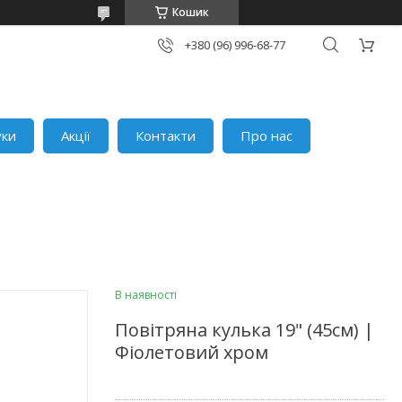
Кошик
+380 (96) 996-68-77
уки
Акції
Контакти
Про нас
В наявності
Повітряна кулька 19" (45см) |
Фіолетовий хром