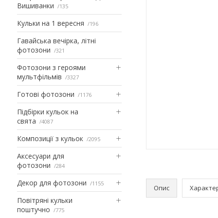
Вишиванки
135
Кульки на 1 вересня
196
Гавайська вечірка, літні
фотозони
321
Фотозони з героями
мультфільмів
3327
Готові фотозони
1176
Підбірки кульок на
свята
4087
Композиції з кульок
2095
Аксесуари для
фотозони
284
Декор для фотозони
1155
Опис
Характе
Повітряні кульки
поштучно
775