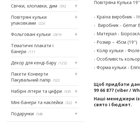
Повітряна Кулька 19"
Свічки, хлопавки, дим
392
- Країна виробник - Іт
Повітряні кульки
упаковками
226
- Виробник - Gemar B
- Матеріал - Біорозкл
Фольговані кульки
2819
- Розмір – 45см (19")
Тематичні плакати і
- Колір кульки - Фіол
банери
111
- Особливість кольор
Декор для кенді-бару
1252
- Форма кульки - Еліп
Пакети Конверти
Пакувальний папір
523
Щоб придбати дани
99 66 877 (viber / 
Набірні літери та цифри
339
Наші менеджери із
Міні-банери та наклейки
322
свято і бюджет.
Подарунки
548