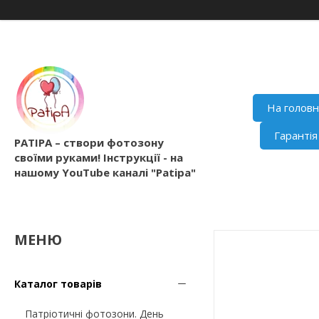
На голов
Гаранті
PATIPA – створи фотозону
своїми руками! Інструкції - на
нашому YouTube каналі "Patipa"
Каталог товарів
Патріотичні фотозони. День