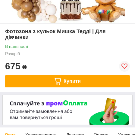
Фотозона з кульок Мишка Тедді | Для
дівчинки
В наявності
Роздріб
675
₴
Купити
Опис
Характеристики
Доставка
Оплата
Умови п