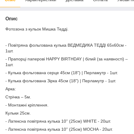
Опис
Фотозона з кульок Мишка Тедді.
- Повітряна фольгована кулька ВЕДМЕДИКА ТЕДДІ 65х60см -
1шт.
- Прапорці паперові HAPPY BIRTHDAY | білий (за наявності) –
1шт.
- Кулька фольгована серце 45см (18") | Перламутр - 1шт.
- Кулька фольгована Зірка 45см (18") | Перламутр - 1шт.
Арка:
Стрічка – 5м.
- Монтажні кріплення.
Кульки 25см.
- Латексна повітряна кулька 10'' (25см) WHITE - 20шт.
- Латексна повітряна кулька 10'' (25см) MOCHA - 20шт.