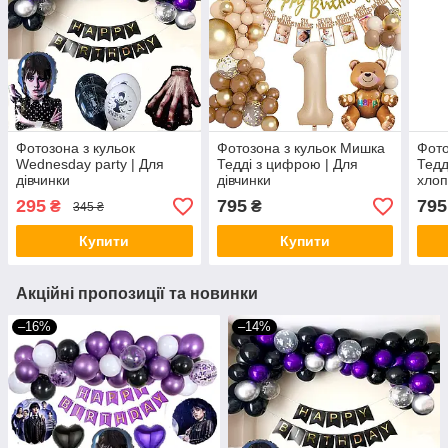
Фотозона з кульок
Фотозона з кульок Мишка
Фото
Wednesday party | Для
Тедді з цифрою | Для
Тедд
дівчинки
дівчинки
хлоп
295
795
795
₴
₴
345 ₴
Купити
Купити
Акційні пропозиції та новинки
–16%
–14%