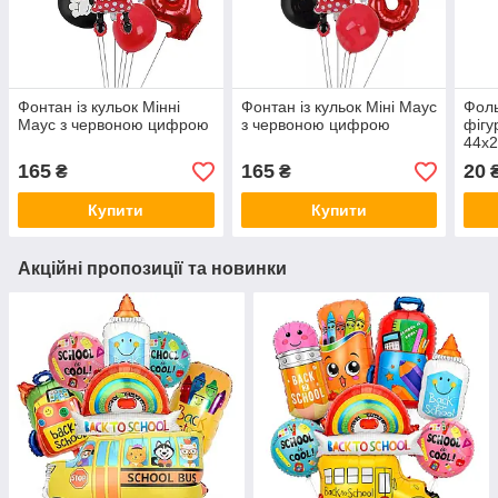
Фонтан із кульок Мінні
Фонтан із кульок Міні Маус
Фоль
Маус з червоною цифрою
з червоною цифрою
фігу
44х2
165
165
20
₴
₴
Купити
Купити
Акційні пропозиції та новинки