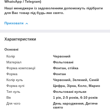
WhatsApp / Telegram)
Наші менеджери із задоволенням допоможуть підібрати
для Вас товар під будь-яке свято.
Приховати
Характеристики
Основні
Колір
Червоний
Матеріал
Фольговані
Форма композиції
Фонтан, стійка
Форма
Фонтан
Колір куль
Червоний, Зелений, Синій
Форма кулі
Цифра, Зірка, Коло, Марио
Тип куль
Фольговані кульки
Вік
1 рік, 2-5 років, 6-10 років
Для чого
День народження, Дитяче
свято