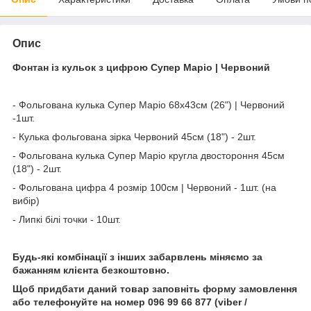
Опис
Фонтан із кульок з цифрою Супер Маріо | Червоний
- Фольгована кулька Супер Маріо 68х43см (26") | Червоний
-1шт.
- Кулька фольгована зірка Червоний 45см (18") - 2шт.
- Фольгована кулька Супер Маріо кругла двостороння 45см
(18") - 2шт.
- Фольгована цифра 4 розмір 100см | Червоний - 1шт. (на
вибір)
- Липкі білі точки - 10шт.
Будь-які комбінації з інших забарвлень міняємо за
бажанням клієнта безкоштовно.
Щоб придбати даний товар заповніть форму замовлення
або телефонуйте на номер 096 99 66 877 (viber /