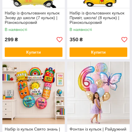
Набір із фольгованих кульок
Набір із фольгованих кульок
Знову до школи (7 кульок) |
Привіт, школа! (8 кульок) |
Різнокольоровий
Різнокольоровий
В наявності
В наявності
299
350
₴
₴
Купити
Купити
Набір із кульок Свято знань |
Фонтан із кульок | Райдужний