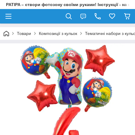
PATIPA – створи фотозону своїми руками! Інструкції - на на
Товари
Композиції з кульок
Тематичні набори з куль