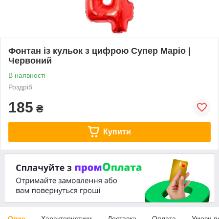
Фонтан із кульок з цифрою Супер Маріо |
Червоний
В наявності
Роздріб
185
₴
Купити
Опис
Характеристики
Доставка
Оплата
Умови п