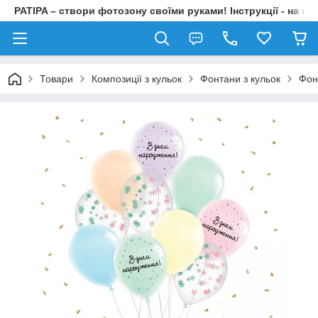
PATIPA – створи фотозону своїми руками! Інструкції - на на
Товари
Композиції з кульок
Фонтани з кульок
Фон