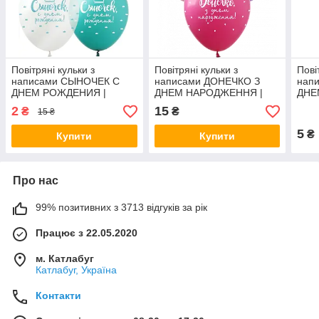
Повітряні кульки з
Повітряні кульки з
Пові
написами СЫНОЧЕК С
написами ДОНЕЧКО З
нап
ДНЕМ РОЖДЕНИЯ |
ДНЕМ НАРОДЖЕННЯ |
ДНЕ
Поштучно
Поштучно
Пош
2
15
₴
₴
15 ₴
5
₴
Купити
Купити
Про нас
99% позитивних з 3713 відгуків за рік
Працює з 22.05.2020
м. Катлабуг
Катлабуг, Україна
Контакти