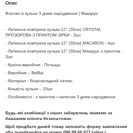
Опис
Фонтан із кульок З днем народження | Макарун
- Латексна повітряна кулька 12'' (30см) CRYSTAL
ПРОЗОРОВА З ПРИНТОМ ЗІРКИ - 3шт.
- Латексна повітряна кулька 12'' (30см) MACARON - 4шт.
- Латексна повітряна кулька 12'' (30см) Макарун з принтом -
3шт.
- Країна виробник - Польща.
- Виробник – BelBal.
- Матеріал - Біорозкладний латекс.
- Кількість кульок – 10шт.
- Особливості - з принтом і написом З днем народження.
Будь-які комбінації з інших забарвлень міняємо за
бажанням клієнта безкоштовно.
Щоб придбати даний товар заповніть форму замовлення
або телефонуйте на номер 096 99 66 877 (viber /