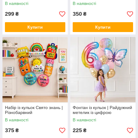
В наявності
В наявності
299
350
₴
₴
Купити
Купити
Набір із кульок Свято знань |
Фонтан із кульок | Райдужний
Різнобарвний
метелик із цифрою
В наявності
В наявності
375
225
₴
₴