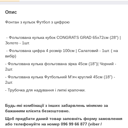
Опис
Фонтан з кульок Футбол з цифрою
- Фольгована кулька кубок CONGRATS GRAD 65х72см (28") |
Золото - 1шт.
- Фольгована цифра 4 розмір 100см | Салатовий - 1шт. ( на
вибір)
- Фольгована кулька фольгована зірка 45см (18")| Чорний -
2шт.
- Фольгована кулька Футбольний М'яч круглий 45см (18") -
2шт.
- Трубочка для надування і липкі крапочки.
Будь-які комбінації з інших забарвлень міняємо за
бажанням клієнта безкоштовно.
Щоб придбати даний товар заповніть форму замовлення
або телефонуйте на номер 096 99 66 877 (viber /