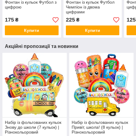
Фонтан із кульок Футбол з
Фонтан із кульок Футбол
Фонт
цифрою
Чемпіон із двома
цифр
цифрами
175
225
125
₴
₴
Купити
Купити
Акційні пропозиції та новинки
Набір із фольгованих кульок
Набір із фольгованих кульок
Знову до школи (7 кульок) |
Привіт, школа! (8 кульок) |
Різнокольоровий
Різнокольоровий