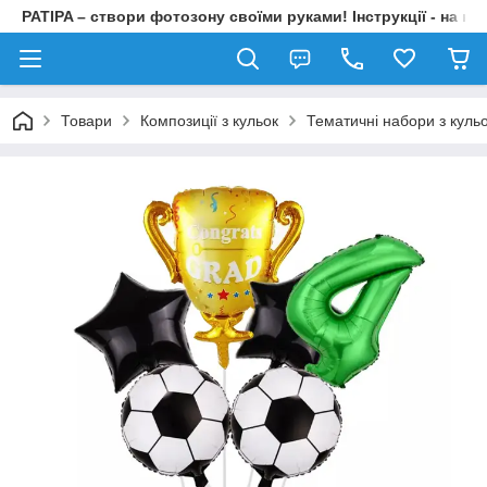
PATIPA – створи фотозону своїми руками! Інструкції - на на
Товари
Композиції з кульок
Тематичні набори з куль