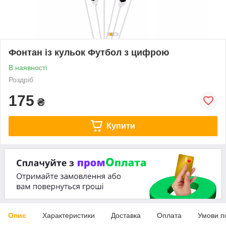
Фонтан із кульок Футбол з цифрою
В наявності
Роздріб
175
₴
Купити
Опис
Характеристики
Доставка
Оплата
Умови п