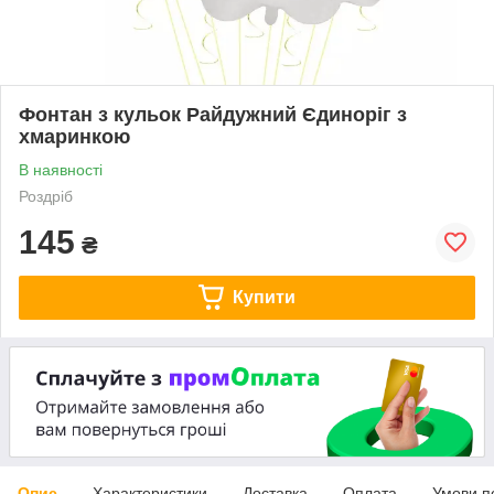
Фонтан з кульок Райдужний Єдиноріг з
хмаринкою
В наявності
Роздріб
145
₴
Купити
Опис
Характеристики
Доставка
Оплата
Умови п