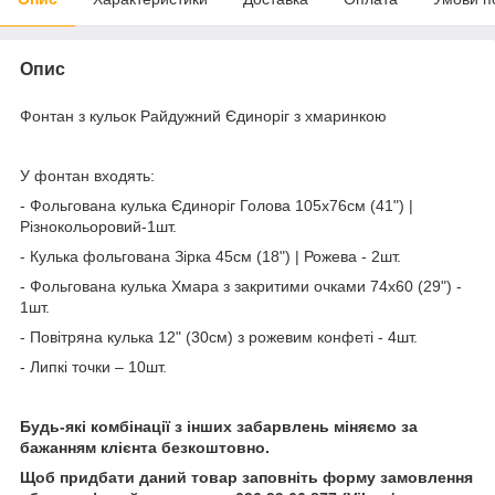
Опис
Фонтан з кульок Райдужний Єдиноріг з хмаринкою
У фонтан входять:
- Фольгована кулька Єдиноріг Голова 105х76см (41") |
Різнокольоровий-1шт.
- Кулька фольгована Зірка 45см (18") | Рожева - 2шт.
- Фольгована кулька Хмара з закритими очками 74x60 (29") -
1шт.
- Повітряна кулька 12" (30см) з рожевим конфеті - 4шт.
- Липкі точки – 10шт.
Будь-які комбінації з інших забарвлень міняємо за
бажанням клієнта безкоштовно.
Щоб придбати даний товар заповніть форму замовлення