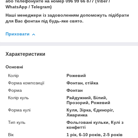
або телефонуйте на номер 096 99 66 877 (Viber /
WhatsApp / Telegram)
Наші менеджери із задоволенням допоможуть підібрати
для Вас фонтан під будь-яке свято.
Приховати
Характеристики
Основні
Колір
Рожевий
Форма композиції
Фонтан, стійка
Форма
Фонтан
Колір куль
Райдужний, Білий,
Прозорий, Рожевий
Форма кулі
Куля, Зірка, Єдиноріг,
Хмаринка
Тип куль
Фольговані кульки, Кулі з
конфетті
Вік
1 рік, 6-10 років, 2-5 років