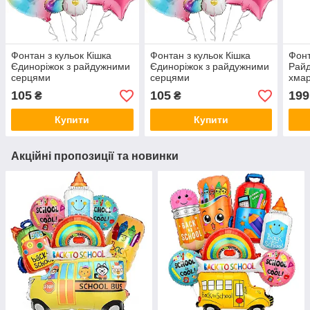
Фонтан з кульок Кішка
Фонтан з кульок Кішка
Фонт
Єдиноріжок з райдужними
Єдиноріжок з райдужними
Райд
серцями
серцями
хма
105
105
199
₴
₴
Купити
Купити
Акційні пропозиції та новинки