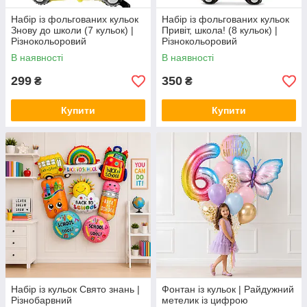
Набір із фольгованих кульок
Набір із фольгованих кульок
Знову до школи (7 кульок) |
Привіт, школа! (8 кульок) |
Різнокольоровий
Різнокольоровий
В наявності
В наявності
299
350
₴
₴
Купити
Купити
Набір із кульок Свято знань |
Фонтан із кульок | Райдужний
Різнобарвний
метелик із цифрою