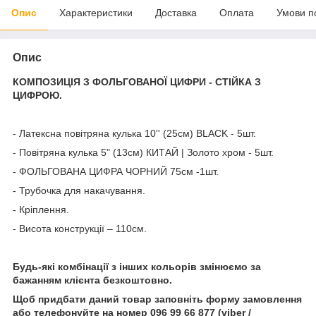
Опис
Характеристики
Доставка
Оплата
Умови п
Опис
КОМПОЗИЦІЯ З ФОЛЬГОВАНОЇ ЦИФРИ - СТІЙКА З
ЦИФРОЮ.
- Латексна повітряна кулька 10'' (25см) BLACK - 5шт.
- Повітряна кулька 5" (13см) КИТАЙ | Золото хром - 5шт.
- ФОЛЬГОВАНА ЦИФРА ЧОРНИЙ 75см -1шт.
- Трубочка для накачування.
- Кріплення.
- Висота конструкції – 110см.
Будь-які комбінації з інших кольорів змінюємо за
бажанням клієнта безкоштовно.
Щоб придбати даний товар заповніть форму замовлення
або телефонуйте на номер 096 99 66 877 (viber /