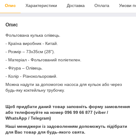
Опис
Характеристики
Доставка
Оплата
Умови п
Опис
Фольгована кулька олівець.
- Країна виробник - Китай.
- Розмір – 73х35см (28”).
- Матеріал - Фольгований поліетилен.
- Фігура – Олівець.
- Колір - Різнокольоровий.
Можна надути за допомогою насоса для кульок або через
будь-яку коктейльну трубочку.
Щоб придбати даний товар заповніть форму замовлення
або телефонуйте на номер 096 99 66 877 (viber /
WhatsApp / Telegram)
Наші менеджери із задоволенням допоможуть підібрати
для Вас товар для будь-якого свята.