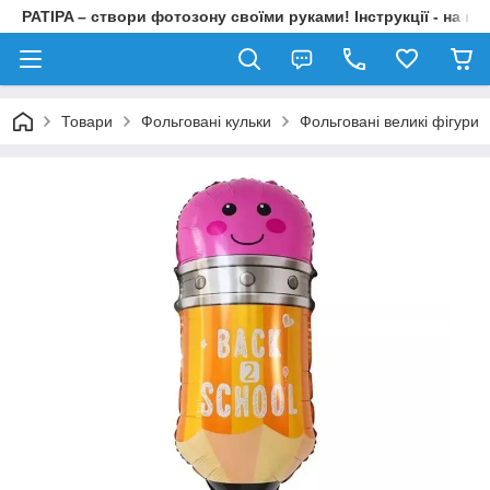
PATIPA – створи фотозону своїми руками! Інструкції - на на
Товари
Фольговані кульки
Фольговані великі фігури