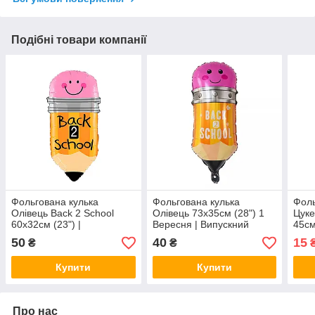
Подібні товари компанії
Фольгована кулька
Фольгована кулька
Фоль
Олівець Back 2 School
Олівець 73х35см (28") 1
Цуке
60х32см (23") |
Вересня | Випускний
45см
Різнокольоровий
Різн
50
40
15
₴
₴
Купити
Купити
Про нас