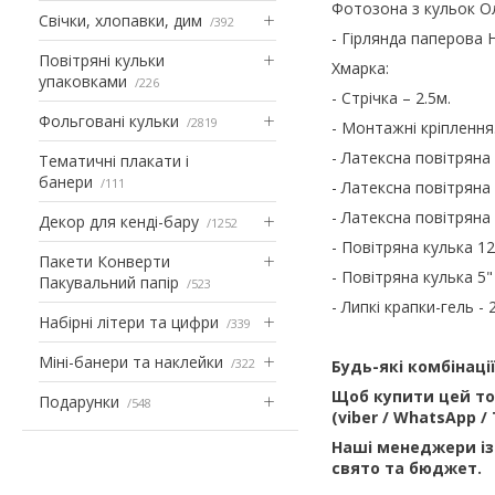
Фотозона з кульок О
Свічки, хлопавки, дим
392
- Гірлянда паперова H
Повітряні кульки
Хмарка:
упаковками
226
- Стрічка – 2.5м.
Фольговані кульки
2819
- Монтажні кріплення
- Латексна повітряна 
Тематичні плакати і
банери
111
- Латексна повітряна 
- Латексна повітряна 
Декор для кенді-бару
1252
- Повітряна кулька 1
Пакети Конверти
- Повітряна кулька 5
Пакувальний папір
523
- Липкі крапки-гель - 
Набірні літери та цифри
339
Міні-банери та наклейки
322
Будь-які комбінаці
Щоб купити цей тов
Подарунки
548
(viber / WhatsApp /
Наші менеджери із
свято та бюджет.