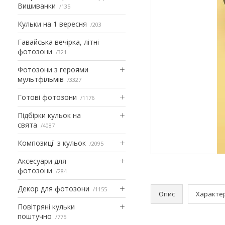
Вишиванки
135
Кульки на 1 вересня
203
Гавайська вечірка, літні
фотозони
321
Фотозони з героями
мультфільмів
3327
Готові фотозони
1176
Підбірки кульок на
свята
4087
Композиції з кульок
2095
Аксесуари для
фотозони
284
Декор для фотозони
1155
Опис
Характе
Повітряні кульки
поштучно
775