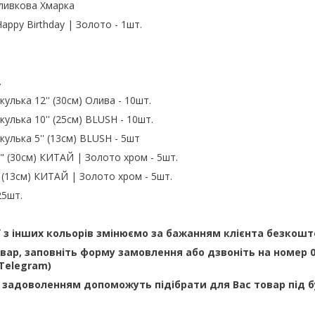
ливкова Хмарка
appy Birthday | Золото - 1шт.
.
кулька 12'' (30см) Олива - 10шт.
кулька 10'' (25см) BLUSH - 10шт.
кулька 5'' (13см) BLUSH - 5шт
2" (30см) КИТАЙ | Золото хром - 5шт.
" (13см) КИТАЙ | Золото хром - 5шт.
25шт.
ї з інших кольорів змінюємо за бажанням клієнта безкошт
ар, заповніть форму замовлення або дзвоніть на номер 09
 Telegram)
 задоволенням допоможуть підібрати для Вас товар під 