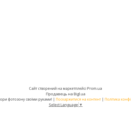
Prom.ua
Сайт створений на маркетплейсі
Продавець на Bigl.ua
PATIPA – створи фотозону своїми руками! |
Поскаржитися на контент
|
Політика конфі
Select Language
▼