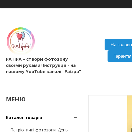
На голов
Гаранті
PATIPA – створи фотозону
своїми руками! Інструкції - на
нашому YouTube каналі "Patipa"
Каталог товарів
Патріотичні фотозони. День