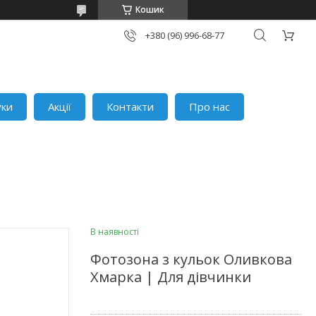
Кошик
+380 (96) 996-68-77
уки
Акції
Контакти
Про нас
В наявності
Фотозона з кульок Оливкова
Хмарка | Для дівчинки