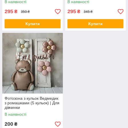
В наявності
В наявності
295
295
₴
₴
350 ₴
345 ₴
Купити
Купити
Фотозона з кульок Ведмедик
з ромашками (5 кульок) | Для
дівчинки
В наявності
200
₴