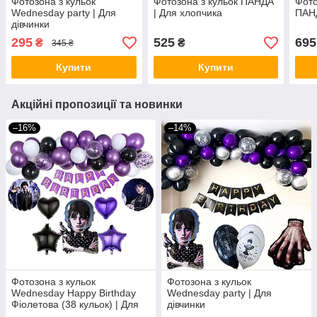
Фотозона з кульок
Фотозона з кульок ПАНДА
Фото
Wednesday party | Для
| Для хлопчика
ПАНД
дівчинки
295
525
695
₴
₴
345 ₴
Купити
Купити
Акційні пропозиції та новинки
–16%
–14%
Фотозона з кульок
Фотозона з кульок
Wednesday Happy Birthday
Wednesday party | Для
Фіолетова (38 кульок) | Для
дівчинки
дівчинки