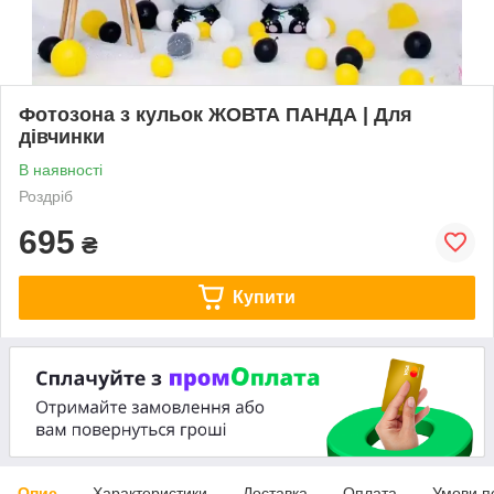
Фотозона з кульок ЖОВТА ПАНДА | Для
дівчинки
В наявності
Роздріб
695
₴
Купити
Опис
Характеристики
Доставка
Оплата
Умови п