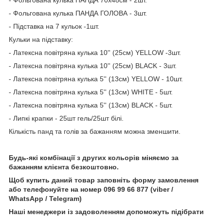
- Фольгована кулька ПАНДА 70x48см - 2шт.
- Фольгована кулька ПАНДА ГОЛОВА - 3шт.
- Підставка на 7 кульок -1шт.
Кульки на підставку:
- Латексна повітряна кулька 10'' (25см) YELLOW -3шт.
- Латексна повітряна кулька 10'' (25см) BLACK - 3шт.
- Латексна повітряна кулька 5'' (13см) YELLOW - 10шт.
- Латексна повітряна кулька 5'' (13см) WHITE - 5шт.
- Латексна повітряна кулька 5'' (13см) BLACK - 5шт.
- Липкі крапки - 25шт гель/25шт білі.
Кількість панд та голів за бажанням можна зменшити.
Будь-які комбінації з других кольорів міняємо за
бажанням клієнта безкоштовно.
Щоб купить даний товар заповніть форму замовлення
або телефонуйте на номер 096 99 66 877 (viber /
WhatsApp / Telegram)
Наші менеджери із задоволенням допоможуть підібрати