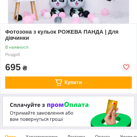
Фотозона з кульок РОЖEВА ПАНДА | Для
дівчинки
В наявності
Роздріб
695
₴
Купити
Опис
Характеристики
Доставка
Оплата
Умови п