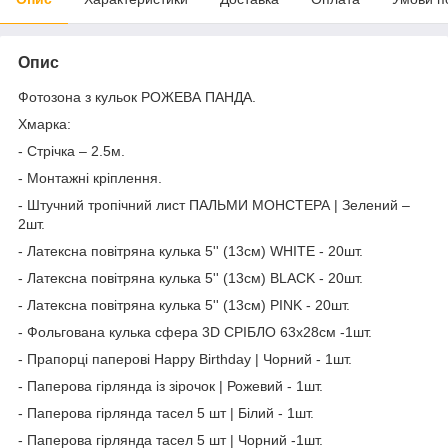
Опис
Фотозона з кульок РОЖEВА ПАНДА.
Хмарка:
- Стрічка – 2.5м.
- Монтажні кріплення.
- Штучний тропічний лист ПАЛЬМИ МОНСТЕРА | Зелений –
2шт.
- Латексна повітряна кулька 5'' (13см) WHITE - 20шт.
- Латексна повітряна кулька 5'' (13см) BLACK - 20шт.
- Латексна повітряна кулька 5'' (13см) PINK - 20шт.
- Фольгована кулька сфера 3D СРІБЛО 63x28см -1шт.
- Прапорці паперові Happy Birthday | Чорний - 1шт.
- Паперова гірлянда із зірочок | Рожевий - 1шт.
- Паперова гірлянда тасел 5 шт | Білий - 1шт.
- Паперова гірлянда тасел 5 шт | Чорний -1шт.