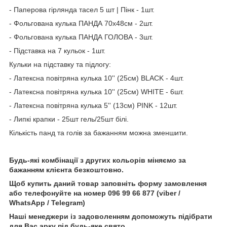
- Паперова гірлянда тасел 5 шт | Пінк - 1шт.
- Фольгована кулька ПАНДА 70x48см - 2шт.
- Фольгована кулька ПАНДА ГОЛОВА - 3шт.
- Підставка на 7 кульок - 1шт.
Кульки на підставку та підлогу:
- Латексна повітряна кулька 10'' (25см) BLACK - 4шт.
- Латексна повітряна кулька 10'' (25см) WHITE - 6шт.
- Латексна повітряна кулька 5'' (13см) PINK - 12шт.
- Липкі крапки - 25шт гель/25шт білі.
Кількість панд та голів за бажанням можна зменшити.
Будь-які комбінації з других кольорів міняємо за
бажанням клієнта безкоштовно.
Щоб купить даний товар заповніть форму замовлення
або телефонуйте на номер 096 99 66 877 (viber /
WhatsApp / Telegram)
Наші менеджери із задоволенням допоможуть підібрати
для Вас арку під будь-яке свято.