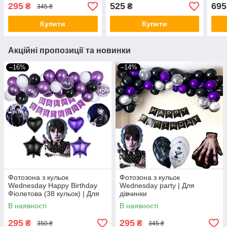
295
525
695
₴
₴
345 ₴
Купити
Купити
Акційні пропозиції та новинки
–16%
–14%
Фотозона з кульок
Фотозона з кульок
Wednesday Happy Birthday
Wednesday party | Для
Фіолетова (38 кульок) | Для
дівчинки
дівчинки
В наявності
В наявності
295
295
₴
₴
350 ₴
345 ₴