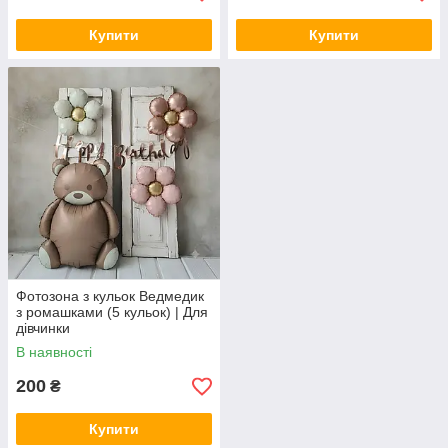
Купити
Купити
Фотозона з кульок Ведмедик
з ромашками (5 кульок) | Для
дівчинки
В наявності
200
₴
Купити