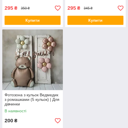
295
295
₴
₴
350 ₴
345 ₴
Купити
Купити
Фотозона з кульок Ведмедик
з ромашками (5 кульок) | Для
дівчинки
В наявності
200
₴