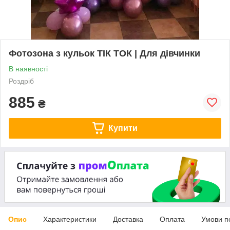
Фотозона з кульок ТІК ТОК | Для дівчинки
В наявності
Роздріб
885
₴
Купити
Опис
Характеристики
Доставка
Оплата
Умови п