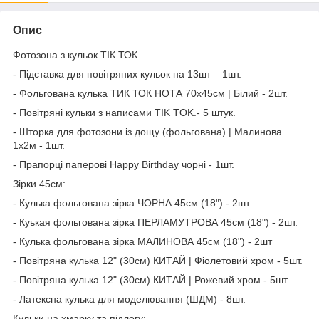
Опис
Фотозона з кульок ТІК ТОК
- Підставка для повітряних кульок на 13шт – 1шт.
- Фольгована кулька ТИК ТОК НОТА 70x45см | Білий - 2шт.
- Повітряні кульки з написами TIK TOK.- 5 штук.
- Шторка для фотозони із дощу (фольгована) | Малинова
1х2м - 1шт.
- Прапорці паперові Happy Birthday чорні - 1шт.
Зірки 45см:
- Кулька фольгована зірка ЧОРНА 45см (18") - 2шт.
- Куькая фольгована зірка ПЕРЛАМУТРОВА 45см (18") - 2шт.
- Кулька фольгована зірка МАЛИНОВА 45см (18") - 2шт
- Повітряна кулька 12" (30см) КИТАЙ | Фіолетовий хром - 5шт.
- Повітряна кулька 12" (30см) КИТАЙ | Рожевий хром - 5шт.
- Латексна кулька для моделювання (ШДМ) - 8шт.
Кульки на хмарку та підлогу: