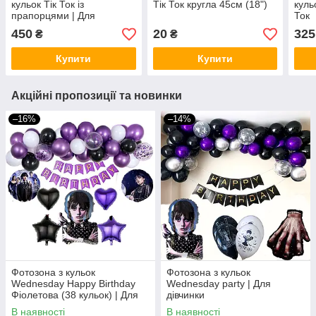
кульок Тік Ток із
Тік Ток кругла 45см (18")
куль
прапорцями | Для
Ток
дівчинки
450
20
325
₴
₴
Купити
Купити
Акційні пропозиції та новинки
–16%
–14%
Фотозона з кульок
Фотозона з кульок
Wednesday Happy Birthday
Wednesday party | Для
Фіолетова (38 кульок) | Для
дівчинки
дівчинки
В наявності
В наявності