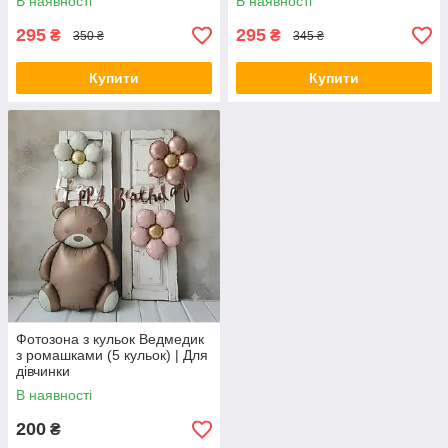
В наявності
В наявності
295
295
₴
₴
350 ₴
345 ₴
Купити
Купити
Фотозона з кульок Ведмедик
з ромашками (5 кульок) | Для
дівчинки
В наявності
200
₴