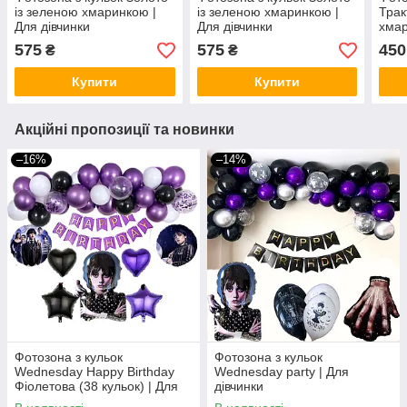
із зеленою хмаринкою |
із зеленою хмаринкою |
Трак
Для дівчинки
Для дівчинки
хмар
575
575
450
₴
₴
Купити
Купити
Акційні пропозиції та новинки
–16%
–14%
Фотозона з кульок
Фотозона з кульок
Wednesday Happy Birthday
Wednesday party | Для
Фіолетова (38 кульок) | Для
дівчинки
дівчинки