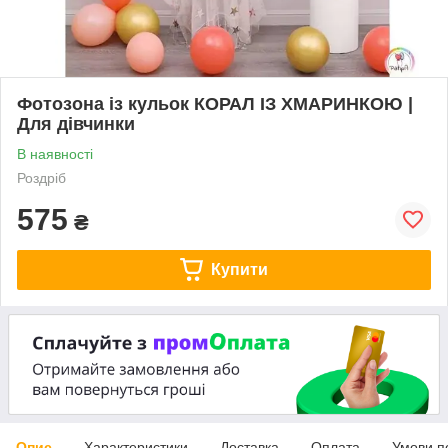
Фотозона із кульок КОРАЛ ІЗ ХМАРИНКОЮ |
Для дівчинки
В наявності
Роздріб
575
₴
Купити
Опис
Характеристики
Доставка
Оплата
Умови п