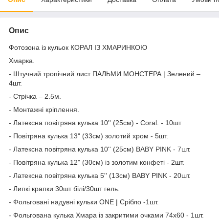
Опис
Фотозона із кульок КОРАЛ ІЗ ХМАРИНКОЮ
Хмарка.
- Штучний тропічний лист ПАЛЬМИ МОНСТЕРА | Зелений –
4шт.
- Стрічка – 2.5м.
- Монтажні кріплення.
- Латексна повітряна кулька 10'' (25см) - Сoral. - 10шт
- Повітряна кулька 13" (33см) золотий хром - 5шт.
- Латексна повітряна кулька 10'' (25см) BABY PINK - 7шт.
- Повітряна кулька 12" (30см) із золотим конфеті - 2шт.
- Латексна повітряна кулька 5'' (13см) BABY PINK - 20шт.
- Липкі крапки 30шт білі/30шт гель.
- Фольговані надувні кульки ONE | Срібло -1шт.
- Фольгована кулька Хмара із закритими очками 74x60 - 1шт.