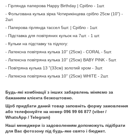
- Гірлянда паперова Happy Birthday | Срібло - 1шт.
- Фольгована кулька зірка Чотирикінцева срібло 25см (10") -
2шт.
- Паперова гірлянда тассел 5шт. | Срібло - 1шт.
- Підставка для повітряних кульок на 7шт. - 1 шт.
- Кульки на підставку та підлогу:
- Латексна повітряна кулька 10'' (25см) - CORAL - 5шт.
- Латексна повітряна кулька 10'' (25см) BABY PINK - 5шт.
- Повітряна кулька 13 "(33см) золотий хром - 3шт.
- Латексна повітряна кулька 10'' (25см) WHITE - 2шт.
Будь-які комбінації з інших забарвлень міняємо за
бажанням клієнта безкоштовно.
Щоб придбати даний товар заповніть форму замовлення
або телефонуйте на номер 096 99 66 877 (viber /
WhatsApp / Telegram)
Наші менеджери із задоволенням допоможуть підібрати
для Вас фотозону під будь-яке свято і бюджет.