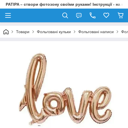
PATIPA – створи фотозону своїми руками! Інструкції - на на
Товари
Фольговані кульки
Фольговані написи
Фол