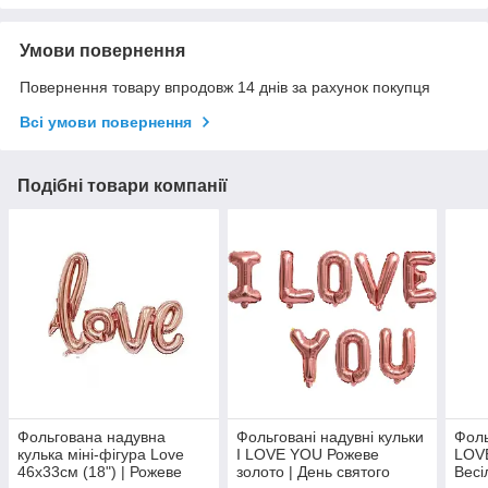
Умови повернення
Повернення товару впродовж 14 днів за рахунок покупця
Всі умови повернення
Подібні товари компанії
Фольгована надувна
Фольговані надувні кульки
Фоль
кулька міні-фігура Love
I LOVE YOU Рожеве
LOVE
46x33см (18") | Рожеве
золото | День святого
Весі