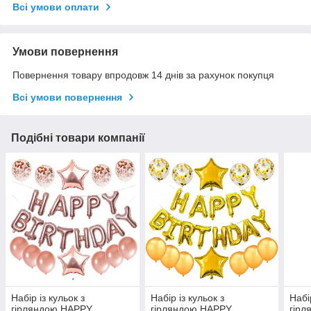
Всі умови оплати
Умови повернення
Повернення товару впродовж 14 днів за рахунок покупця
Всі умови повернення
Подібні товари компанії
Набір із кульок з
Набір із кульок з
Набі
гірляндою HAPPY
гірляндою HAPPY
гір