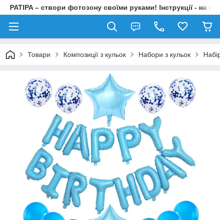
PATIPA – створи фотозону своїми руками! Інструкції - на на
Товари
Композиції з кульок
Набори з кульок
Набі