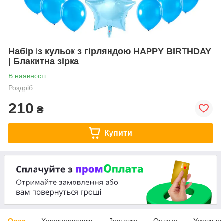
Набір із кульок з гірляндою HAPPY BIRTHDAY
| Блакитна зірка
В наявності
Роздріб
210
₴
Купити
Опис
Характеристики
Доставка
Оплата
Умови п