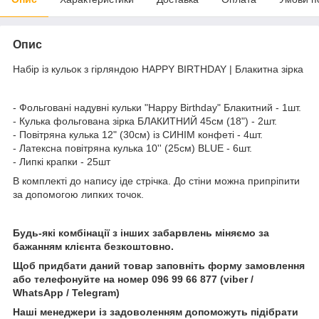
Опис
Набір із кульок з гірляндою HAPPY BIRTHDAY | Блакитна зірка
- Фольговані надувні кульки "Happy Birthday" Блакитний - 1шт.
- Кулька фольгована зірка БЛАКИТНИЙ 45см (18") - 2шт.
- Повітряна кулька 12" (30см) із СИНІМ конфеті - 4шт.
- Латексна повітряна кулька 10'' (25см) BLUE - 6шт.
- Липкі крапки - 25шт
В комплекті до напису іде стрічка. До стіни можна припріпити
за допомогою липких точок.
Будь-які комбінації з інших забарвлень міняємо за
бажанням клієнта безкоштовно.
Щоб придбати даний товар заповніть форму замовлення
або телефонуйте на номер 096 99 66 877 (viber /
WhatsApp / Telegram)
Наші менеджери із задоволенням допоможуть підібрати