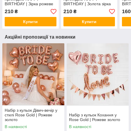
BIRTHDAY | Зірка рожеве
BIRTHDAY | Золота зірка
BIRT
золото
зірк
210
210
160
₴
₴
Купити
Купити
Акційні пропозиції та новинки
Набір з кульок Дівич-вечір у
стилі Rose Gold | Рожеве
Набір з кульок Кохання у
золото
Rose Gold | Рожеве золото
В наявності
В наявності