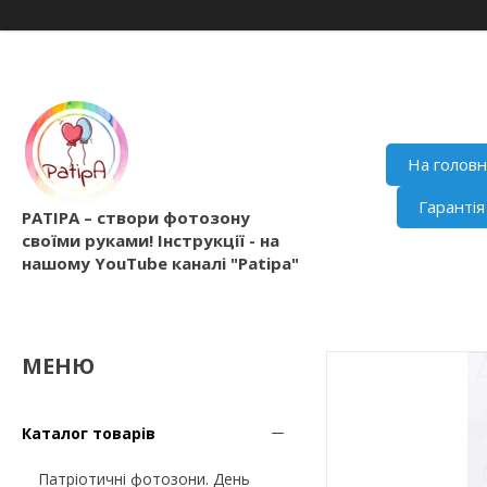
На голов
Гаранті
PATIPA – створи фотозону
своїми руками! Інструкції - на
нашому YouTube каналі "Patipa"
Каталог товарів
Патріотичні фотозони. День