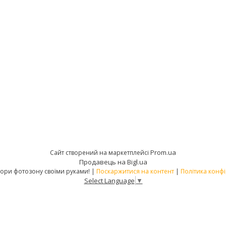
Prom.ua
Сайт створений на маркетплейсі
Продавець на Bigl.ua
PATIPA – створи фотозону своїми руками! |
Поскаржитися на контент
|
Політика конфі
Select Language
▼