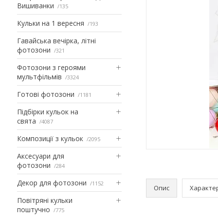
Вишиванки
135
Кульки на 1 вересня
193
Гавайська вечірка, літні
фотозони
321
Фотозони з героями
мультфільмів
3324
Готові фотозони
1181
Підбірки кульок на
свята
4087
Композиції з кульок
2095
Аксесуари для
фотозони
284
Декор для фотозони
1152
Опис
Характе
Повітряні кульки
поштучно
775