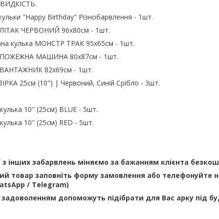
ШВИДКІСТЬ.
кульки "Happy Birthday" Різнобарвлення - 1шт.
 ЛІТАК ЧЕРВОНИЙ 96х80см - 1шт.
ана кулька МОНСТР ТРАК 95х65см - 1шт.
а ПОЖЕЖНА МАШИНА 80х87см - 1шт.
 ВАНТАЖНИК 82х69см - 1шт.
ІРКА 25см (10") | Червоний, Синій Срібло - 3шт.
кулька 10'' (25см) BLUE - 5шт.
кулька 10'' (25см) RED - 5шт.
ї з інших забарвлень міняємо за бажанням клієнта безко
й товар заповніть форму замовлення або телефонуйте н
WhatsApp / Telegram)
 задоволенням допоможуть підібрати для Вас арку під бу