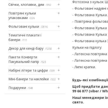
Фотозона з кульок 
Свічки, хлопавки, дим
392
- Фольговані надувні 
Повітряні кульки
- Фольгована Кулька
упаковками
226
- Повітряна фольгов
Фольговані кульки
2816
- Фольгована Кульк
- Фольгована Кулька
Тематичні плакати і
банери
111
- Фольгована кулька З
Кульки на підлогу:
Декор для кенді-бару
1250
- Латексна повітряна 
Пакети Конверти
- Латексна повітряна 
Пакувальний папір
523
- Липкі крапки.
Набірні літери та цифри
339
Міні-банери та наклейки
322
Будь-які комбінаці
Щоб придбати дани
Подарунки
548
99 66 877 (viber / 
Наші менеджери із
свято.