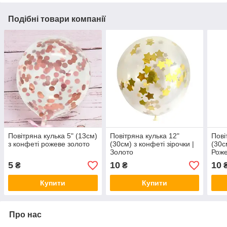
Подібні товари компанії
Повітряна кулька 5" (13см)
Повітряна кулька 12"
Пові
з конфеті рожеве золото
(30см) з конфеті зірочки |
(30с
Золото
Роже
5
10
10
₴
₴
Купити
Купити
Про нас