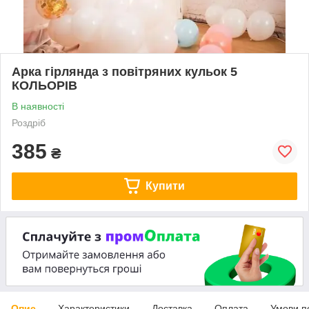
Арка гірлянда з повітряних кульок 5
КОЛЬОРІВ
В наявності
Роздріб
385
₴
Купити
Опис
Характеристики
Доставка
Оплата
Умови п