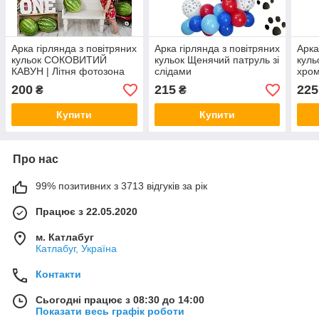
Арка гірлянда з повітряних
Арка гірлянда з повітряних
Арка
кульок СОКОВИТИЙ
кульок Щенячий патруль зі
куль
КАВУН | Літня фотозона
слідами
хро
200
215
225
₴
₴
Купити
Купити
Про нас
99% позитивних з 3713 відгуків за рік
Працює з 22.05.2020
м. Катлабуг
Катлабуг, Україна
Контакти
Сьогодні працює з 08:30 до 14:00
Показати весь графік роботи