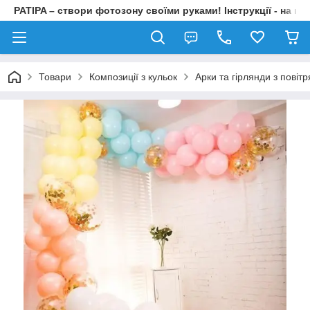
PATIPA – створи фотозону своїми руками! Інструкції - на на
Товари
Композиції з кульок
Арки та гірлянди з повіт