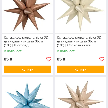
Кулька фольгована зірка 3D
Кулька фольгована зірка 3D
дванадцятикінцева 35см
дванадцятикінцева 35см
(13") | Шоколад
(13") | Слонова кістка
В наявності
В наявності
85
85
₴
₴
Купити
Купити