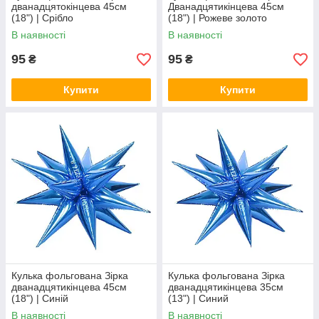
дванадцятокінцева 45см
Дванадцятикінцева 45см
(18") | Срібло
(18") | Рожеве золото
В наявності
В наявності
95
95
₴
₴
Купити
Купити
Кулька фольгована Зірка
Кулька фольгована Зірка
дванадцятикінцева 45см
дванадцятикінцева 35см
(18") | Синій
(13") | Синий
В наявності
В наявності