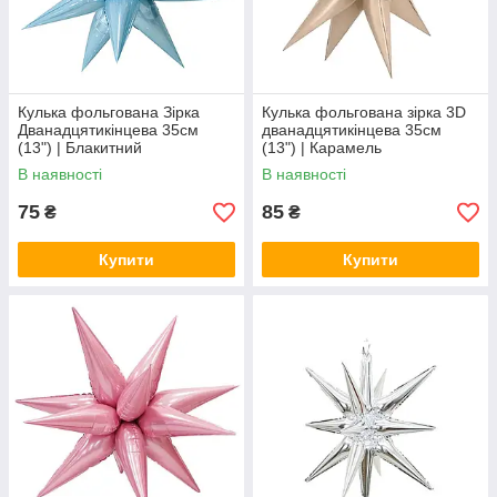
Кулька фольгована Зірка
Кулька фольгована зірка 3D
Дванадцятикінцева 35см
дванадцятикінцева 35см
(13") | Блакитний
(13") | Карамель
В наявності
В наявності
75
85
₴
₴
Купити
Купити