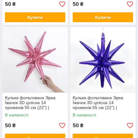
50
50
₴
₴
Купити
Купити
Кулька фольгована Зірка
Кулька фольгована Зірка
Їжачок 3D цілісна 14
Їжачок 3D цілісна 14
променів 55 см (22") |
променів 55 см (22") |
Рожевий
Фіолетовий
В наявності
В наявності
50
50
₴
₴