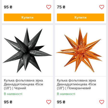
95
75
₴
₴
Купити
Купити
Кулька фольгована зірка
Кулька фольгована зірка
Дванадцятокінцева 45см
Дванадцятикінцева 45см
(18") | Чорний
(18") | Помаранчевий
В наявності
В наявності
95
95
₴
₴