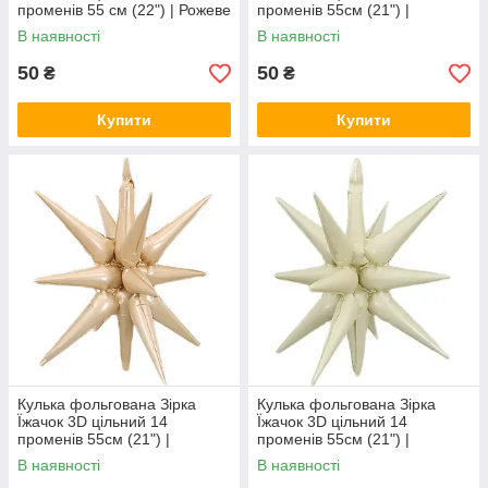
променів 55 см (22") | Рожеве
променів 55см (21") |
золото
Шоколад
В наявності
В наявності
50
50
₴
₴
Купити
Купити
Кулька фольгована Зірка
Кулька фольгована Зірка
Їжачок 3D цільний 14
Їжачок 3D цільний 14
променів 55см (21") |
променів 55см (21") |
Карамель
Кремовий
В наявності
В наявності