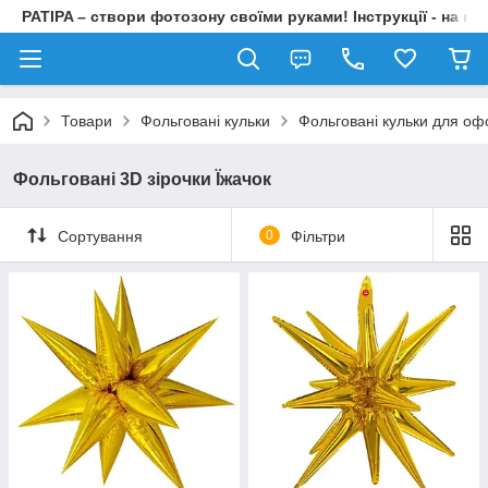
PATIPA – створи фотозону своїми руками! Інструкції - на на
Товари
Фольговані кульки
Фольговані кульки для о
Фольговані 3D зірочки Їжачок
Сортування
0
Фільтри