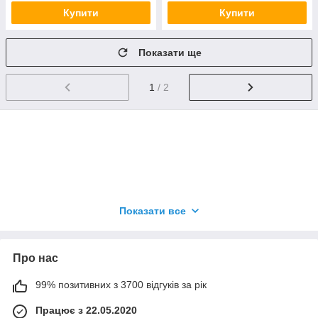
Купити
Купити
Показати ще
1
/ 2
Щоб придбати даний товар заповніть форму
Показати все
замовлення або телефонуйте на номер 096 99 66 877
(viber / WhatsApp / Telegram)
Наші менеджери із задоволенням допоможуть підібрати
Про нас
для Вас товар для будь свята.
99% позитивних з 3700 відгуків за рік
Працює з 22.05.2020