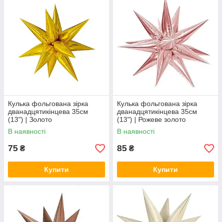
Кулька фольгована зірка
Кулька фольгована зірка
дванадцятикінцева 35см
дванадцятикінцева 35см
(13") | Золото
(13") | Рожеве золото
В наявності
В наявності
75
85
₴
₴
Купити
Купити