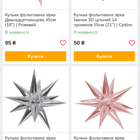
Кулька фольгована зірка
Кулька фольгована зірка
Дванадцятокінцева 45см
Їжачок 3D цільний 14
(18") | Рожевий
променів 55см (21") | Срібло
В наявності
В наявності
95
50
₴
₴
Купити
Купити
Кулька фольгована зірка
Кулька фольгована зірка