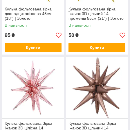
Кулька фольгована зірка
Кулька фольгована зірка
дванадцятокінцева 45см
Їжачок 3D цільний 14
(18") | Золото
променів 55см (21") | Золото
В наявності
В наявності
95
50
₴
₴
Купити
Купити
Кулька фольгована Зірка
Кулька фольгована Зірка
Їжачок 3D цілісна 14
Їжачок 3D цільний 14